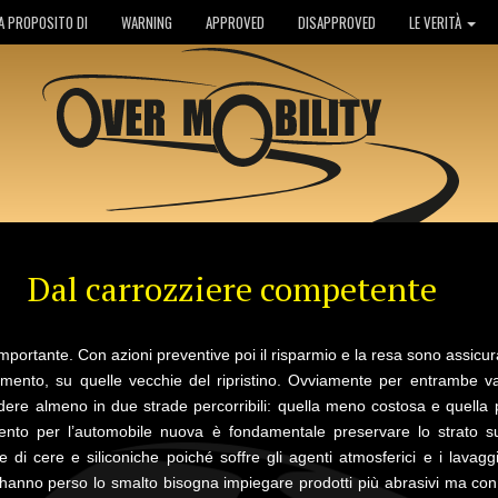
A PROPOSITO DI
WARNING
APPROVED
DISAPPROVED
LE VERITÀ
Dal carrozziere competente
mportante. Con azioni preventive poi il risparmio e la resa sono assicu
imento, su quelle vecchie del ripristino. Ovviamente per entrambe v
dere almeno in due strade percorribili: quella meno costosa e quella 
nto per l’automobile nuova è fondamentale preservare lo strato sup
 di cere e siliconiche poiché soffre gli agenti atmosferici e i lavaggi
e hanno perso lo smalto bisogna impiegare prodotti più abrasivi ma con