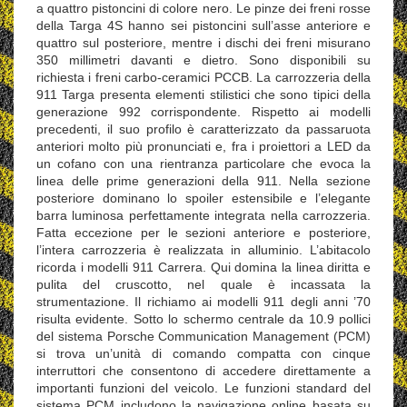
a quattro pistoncini di colore nero. Le pinze dei freni rosse
della Targa 4S hanno sei pistoncini sull’asse anteriore e
quattro sul posteriore, mentre i dischi dei freni misurano
350 millimetri davanti e dietro. Sono disponibili su
richiesta i freni carbo-ceramici PCCB. La carrozzeria della
911 Targa presenta elementi stilistici che sono tipici della
generazione 992 corrispondente. Rispetto ai modelli
precedenti, il suo profilo è caratterizzato da passaruota
anteriori molto più pronunciati e, fra i proiettori a LED da
un cofano con una rientranza particolare che evoca la
linea delle prime generazioni della 911. Nella sezione
posteriore dominano lo spoiler estensibile e l’elegante
barra luminosa perfettamente integrata nella carrozzeria.
Fatta eccezione per le sezioni anteriore e posteriore,
l’intera carrozzeria è realizzata in alluminio. L’abitacolo
ricorda i modelli 911 Carrera. Qui domina la linea diritta e
pulita del cruscotto, nel quale è incassata la
strumentazione. Il richiamo ai modelli 911 degli anni ’70
risulta evidente. Sotto lo schermo centrale da 10.9 pollici
del sistema Porsche Communication Management (PCM)
si trova un’unità di comando compatta con cinque
interruttori che consentono di accedere direttamente a
importanti funzioni del veicolo. Le funzioni standard del
sistema PCM includono la navigazione online basata su