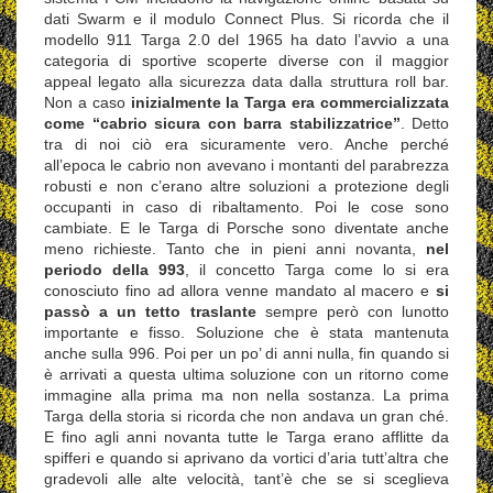
dati Swarm e il modulo Connect Plus. Si ricorda che il
modello 911 Targa 2.0 del 1965 ha dato l’avvio a una
categoria di sportive scoperte diverse con il maggior
appeal legato alla sicurezza data dalla struttura roll bar.
Non a caso
inizialmente la Targa era commercializzata
come “cabrio sicura con barra stabilizzatrice”
. Detto
tra di noi ciò era sicuramente vero. Anche perché
all’epoca le cabrio non avevano i montanti del parabrezza
robusti e non c’erano altre soluzioni a protezione degli
occupanti in caso di ribaltamento. Poi le cose sono
cambiate. E le Targa di Porsche sono diventate anche
meno richieste. Tanto che in pieni anni novanta,
nel
periodo della 993
, il concetto Targa come lo si era
conosciuto fino ad allora venne mandato al macero e
si
passò a un tetto traslante
sempre però con lunotto
importante e fisso. Soluzione che è stata mantenuta
anche sulla 996. Poi per un po’ di anni nulla, fin quando si
è arrivati a questa ultima soluzione con un ritorno come
immagine alla prima ma non nella sostanza. La prima
Targa della storia si ricorda che non andava un gran ché.
E fino agli anni novanta tutte le Targa erano afflitte da
spifferi e quando si aprivano da vortici d’aria tutt’altra che
gradevoli alle alte velocità, tant’è che se si sceglieva