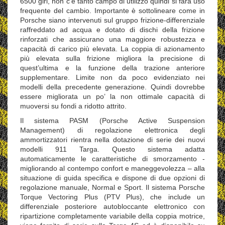
6500 giri, non c’è tanto campo di utilizzo quindi si farà uso
frequente del cambio. Importante è sottolineare come in
Porsche siano intervenuti sul gruppo frizione-differenziale
raffreddato ad acqua e dotato di dischi della frizione
rinforzati che assicurano una maggiore robustezza e
capacità di carico più elevata. La coppia di azionamento
più elevata sulla frizione migliora la precisione di
quest’ultima e la funzione della trazione anteriore
supplementare. Limite non da poco evidenziato nei
modelli della precedente generazione. Quindi dovrebbe
essere migliorata un po’ la non ottimale capacità di
muoversi su fondi a ridotto attrito.
Il sistema PASM (Porsche Active Suspension
Management) di regolazione elettronica degli
ammortizzatori rientra nella dotazione di serie dei nuovi
modelli 911 Targa. Questo sistema adatta
automaticamente le caratteristiche di smorzamento -
migliorando al contempo confort e maneggevolezza – alla
situazione di guida specifica e dispone di due opzioni di
regolazione manuale, Normal e Sport. Il sistema Porsche
Torque Vectoring Plus (PTV Plus), che include un
differenziale posteriore autobloccante elettronico con
ripartizione completamente variabile della coppia motrice,