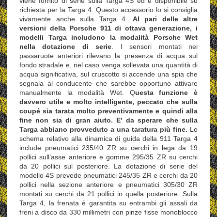
viene fornito di serie sulla Targa 4S ed è disponibile su
richiesta per la Targa 4. Questo accessorio lo si consiglia
vivamente anche sulla Targa 4.
Al pari delle altre
versioni della Porsche 911 di ottava generazione, i
modelli Targa includono la modalità Porsche Wet
nella dotazione di serie
. I sensori montati nei
passaruote anteriori rilevano la presenza di acqua sul
fondo stradale e, nel caso venga sollevata una quantità di
acqua significativa, sul cruscotto si accende una spia che
segnala al conducente che sarebbe opportuno attivare
manualmente la modalità Wet. Q
uesta funzione è
davvero utile e molto intelligente, peccato che sulla
coupé sia tarata molto preventivamente e quindi alla
fine non sia di gran aiuto. E' da sperare che sulla
Targa abbiano provveduto a una taratura più fine.
Lo
schema relativo alla dinamica di guida della 911 Targa 4
include pneumatici 235/40 ZR su cerchi in lega da 19
pollici sull’asse anteriore e gomme 295/35 ZR su cerchi
da 20 pollici sul posteriore. La dotazione di serie del
modello 4S prevede pneumatici 245/35 ZR e cerchi da 20
pollici nella sezione anteriore e pneumatici 305/30 ZR
montati su cerchi da 21 pollici in quella posteriore. Sulla
Targa 4, la frenata è garantita su entrambi gli assali da
freni a disco da 330 millimetri con pinze fisse monoblocco