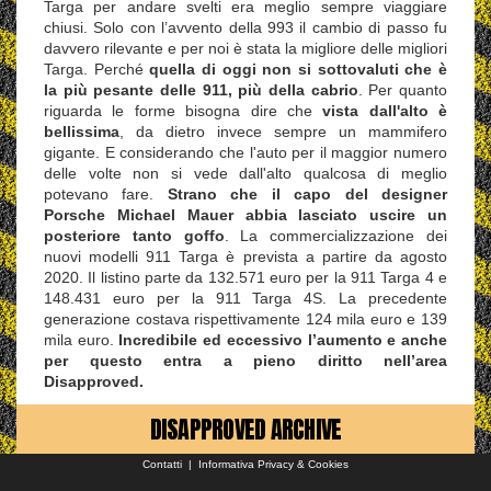
Targa per andare svelti era meglio sempre viaggiare
chiusi. Solo con l’avvento della 993 il cambio di passo fu
davvero rilevante e per noi è stata la migliore delle migliori
Targa. Perché
quella di oggi non si sottovaluti che è
la più pesante delle 911, più della cabrio
. Per quanto
riguarda le forme bisogna dire che
vista dall'alto è
bellissima
, da dietro invece sempre un mammifero
gigante. E considerando che l'auto per il maggior numero
delle volte non si vede dall'alto qualcosa di meglio
potevano fare.
Strano che il capo del designer
Porsche Michael Mauer abbia lasciato uscire un
posteriore tanto goffo
. La commercializzazione dei
nuovi modelli 911 Targa è prevista a partire da agosto
2020. Il listino parte da 132.571 euro per la 911 Targa 4 e
148.431 euro per la 911 Targa 4S. La precedente
generazione costava rispettivamente 124 mila euro e 139
mila euro.
Incredibile ed eccessivo l’aumento e anche
per questo entra a pieno diritto nell’area
Disapproved.
DISAPPROVED ARCHIVE
Contatti
|
Informativa Privacy & Cookies