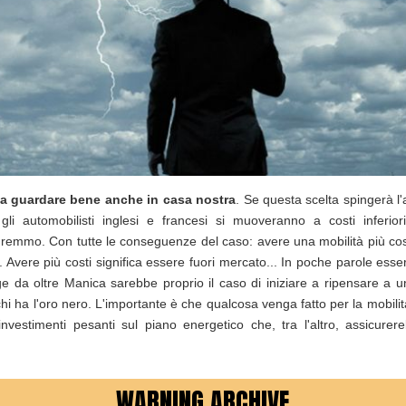
ogna guardare bene anche in casa nostra
. Se questa scelta spingerà l'
li automobilisti inglesi e francesi si muoveranno a costi inferiori, 
emmo. Con tutte le conseguenze del caso: avere una mobilità più co
 Avere più costi significa essere fuori mercato... In poche parole esse
ge da oltre Manica sarebbe proprio il caso di iniziare a ripensare a 
 chi ha l'oro nero. L'importante è che qualcosa venga fatto per la mobil
investimenti pesanti sul piano energetico che, tra l'altro, assicure
WARNING ARCHIVE