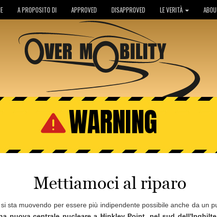
E
A PROPOSITO DI
APPROVED
DISAPPROVED
LE VERITÀ
ABOU
WARNING
Mettiamoci al riparo
B si sta muovendo per essere più indipendente possibile anche da un pu
na nuova centrale nucleare a Hinkley Point, nel sud dell'Inghilt