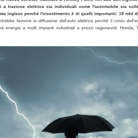
li a trazione elettrica sia individuali come l'automobile sia col
ia inglese perché l'investimento è di quelli importanti: 18 mld di 
rebbe favorire la diffusione dell’auto elettrica perché il costo dell’
à energia a molti impianti industriali a prezzi ragionevoli. Honda