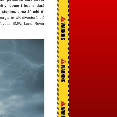
lettivi come i bus e darà
sterline, circa 24 mld di
energia in UK diventerà più
, Toyota, BMW, Land Rover