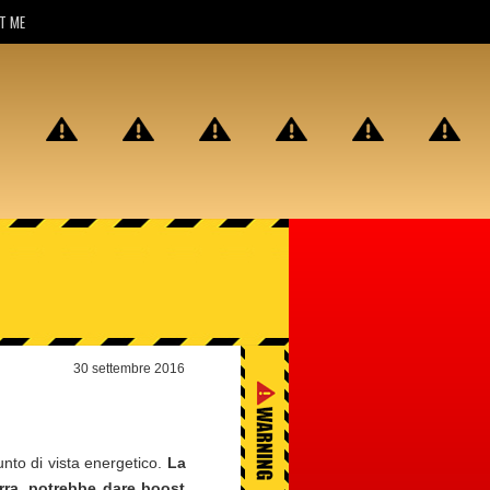
T ME
30 settembre 2016
nto di vista energetico.
La
erra, potrebbe dare boost