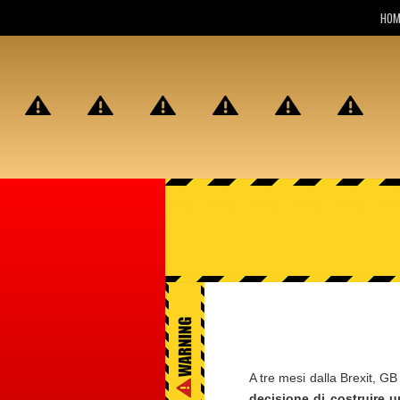
HOM
A tre mesi dalla Brexit, G
decisione di costruire u