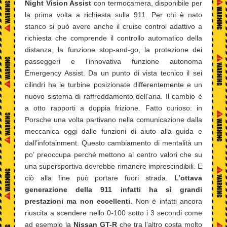
Night Vision Assist
con termocamera, disponibile per
la prima volta a richiesta sulla 911. Per chi è nato
stanco si può avere anche il cruise control adattivo a
richiesta che comprende il controllo automatico della
distanza, la funzione stop-and-go, la protezione dei
passeggeri e l’innovativa funzione autonoma
Emergency Assist. Da un punto di vista tecnico il sei
cilindri ha le turbine posizionate differentemente e un
nuovo sistema di raffreddamento dell’aria. Il cambio è
a otto rapporti a doppia frizione. Fatto curioso: in
Porsche una volta partivano nella comunicazione dalla
meccanica oggi dalle funzioni di aiuto alla guida e
dall’infotainment. Questo cambiamento di mentalità un
po’ preoccupa perché mettono al centro valori che su
una supersportiva dovrebbe rimanere imprescindibili. E
ciò alla fine può portare fuori strada.
L’ottava
generazione della 911 infatti ha sì grandi
prestazioni ma non eccellenti.
Non è infatti ancora
riuscita a scendere nello 0-100 sotto i 3 secondi come
ad esempio la
Nissan GT-R
che tra l’altro costa molto