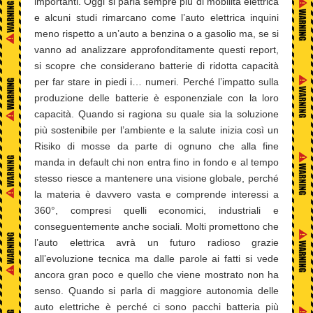
importanti. Oggi si parla sempre più di mobilità elettrica
e alcuni studi rimarcano come l’auto elettrica inquini
meno rispetto a un’auto a benzina o a gasolio ma, se si
vanno ad analizzare approfonditamente questi report,
si scopre che considerano batterie di ridotta capacità
per far stare in piedi i… numeri. Perché l’impatto sulla
produzione delle batterie è esponenziale con la loro
capacità. Quando si ragiona su quale sia la soluzione
più sostenibile per l’ambiente e la salute inizia così un
Risiko di mosse da parte di ognuno che alla fine
manda in default chi non entra fino in fondo e al tempo
stesso riesce a mantenere una visione globale, perché
la materia è davvero vasta e comprende interessi a
360°, compresi quelli economici, industriali e
conseguentemente anche sociali. Molti promettono che
l’auto elettrica avrà un futuro radioso grazie
all’evoluzione tecnica ma dalle parole ai fatti si vede
ancora gran poco e quello che viene mostrato non ha
senso. Quando si parla di maggiore autonomia delle
auto elettriche è perché ci sono pacchi batteria più