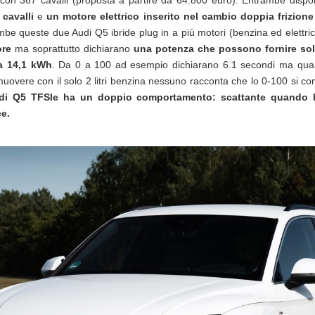
con 367 cavalli (proposta a partire da 64.800 euro). Entrambe disp
 cavalli
e
un motore elettrico inserito nel cambio doppia frizione
ambe queste due Audi Q5 ibride plug in a più motori (benzina ed elettr
ore
ma soprattutto dichiarano
una potenza che possono fornire so
da 14,1 kWh
. Da 0 a 100 ad esempio dichiarano 6.1 secondi ma quand
 muovere con il solo 2 litri benzina nessuno racconta che lo 0-100 si co
udi Q5 TFSIe ha un doppio comportamento: scattante quando la 
ce.