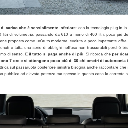
 di carico che è sensibilmente inferiore
: con la tecnologia plug in in
litri di volumetria, passando da 610 a meno di 400 litri, poco più d
e viene proposta come un’auto moderna, evoluta e poco impattante offre 
ti e tutta una serie di obblighi nell’uso non trascurabili perché bisog
nimo di senso. E
il tutto si paga anche di più
. Si ricorda che
per rica
iono 7 ore e si ottengono poco più di 30 chilometri di autonomia i
trica sul passaruota posteriore sinistra bisogna anche raccontare che pe
na pubblica ad elevata potenza ma spesso in questo caso la corrente si