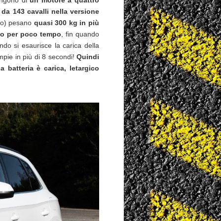
ongono di
un motore a quattro
 da 143 cavalli nella versione
ico) pesano
quasi 300 kg in più
lo per poco tempo
, fin quando
o si esaurisce la carica della
mpie in più di 8 secondi!
Quindi
batteria è carica, letargico