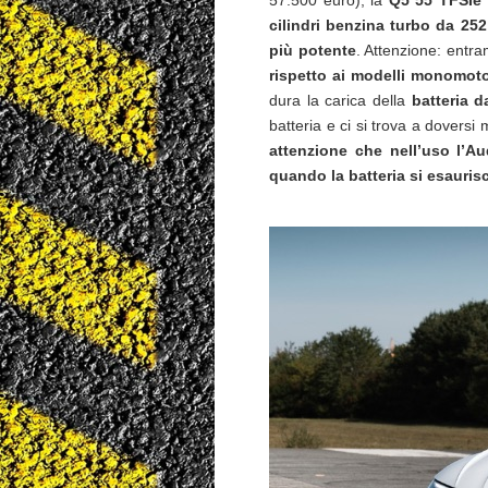
57.500 euro); la
Q5 55 TFSIe
cilindri benzina turbo da 252
più potente
. Attenzione: entr
rispetto ai modelli monomot
dura la carica della
batteria 
batteria e ci si trova a doversi
attenzione che nell’uso l’A
quando la batteria si esauris