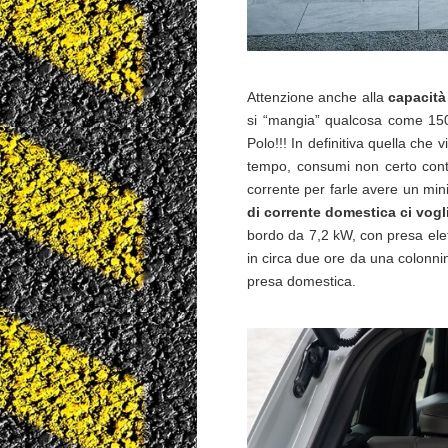
Attenzione anche alla
capacità
si “mangia” qualcosa come 150 
Polo!!! In definitiva quella ch
tempo, consumi non certo contenu
corrente per farle avere un mi
di corrente domestica ci vogl
bordo da 7,2 kW, con presa elet
in circa due ore da una colonni
presa domestica.