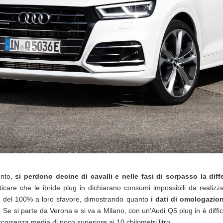
onto,
si perdono decine di cavalli e nelle fasi di sorpasso la di
icare che le ibride plug in dichiarano consumi impossibili da realizza
he del 100% a loro sfavore, dimostrando quanto
i dati di omologazio
. Se si parte da Verona e si va a Milano, con un’Audi Q5 plug in è diffici
rcorrenza media di poco superiore ai 10 chilometri litro.