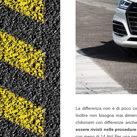
La differenza non è di poco c
Inoltre non bisogna mai diment
chilometri con differenze anc
essere rivisti nelle procedure
con meno di 14 litri! Per una pe