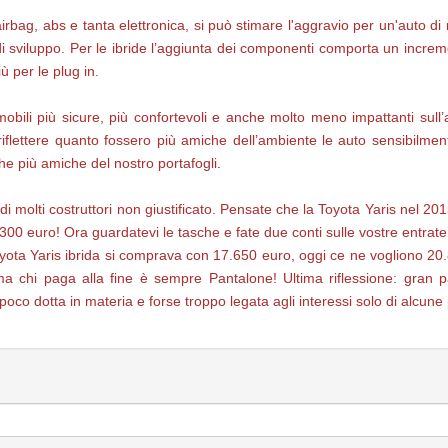
airbag, abs e tanta elettronica, si può stimare l'aggravio per un'auto di 
di sviluppo. Per le ibride l’aggiunta dei componenti comporta un increme
iù per le plug in.
mobili più sicure, più confortevoli e anche molto meno impattanti su
flettere quanto fossero più amiche dell’ambiente le auto sensibilment
e più amiche del nostro portafogli
.
i molti costruttori non giustificato. Pensate che la Toyota Yaris nel 2
300 euro! Ora guardatevi le tasche e fate due conti sulle vostre entrate
yota Yaris ibrida si comprava con 17.650 euro, oggi ce ne vogliono 20.80
 chi paga alla fine è sempre Pantalone! Ultima riflessione: gran par
poco dotta in materia e forse troppo legata agli interessi solo di alcune 