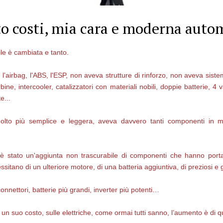
o costi, mia cara e moderna auto
ile è cambiata e tanto.
l’airbag, l'ABS, l'ESP, non aveva strutture di rinforzo, non aveva siste
, intercooler, catalizzatori con materiali nobili, doppie batterie, 4 va
e...
molto più semplice e leggera, aveva davvero tanti componenti in
c’è stato un'aggiunta non trascurabile di componenti che hanno port
sitano di un ulteriore motore, di una batteria aggiuntiva, di preziosi e 
connettori, batterie più grandi, inverter più potenti…
un suo costo, sulle elettriche, come ormai tutti sanno, l’aumento è di qu