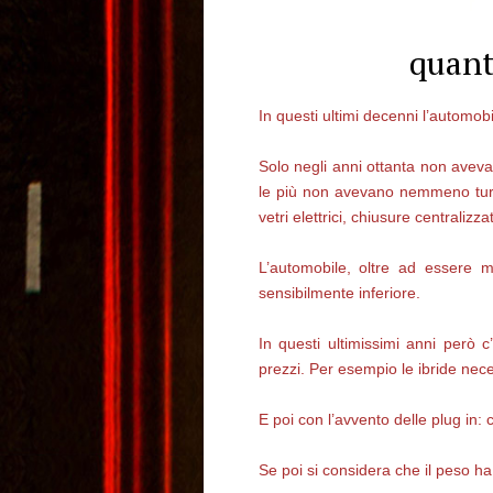
quant
In questi ultimi decenni l’automob
Solo negli anni ottanta non aveva 
le più non avevano nemmeno turbine
vetri elettrici, chiusure centralizzat
L’automobile, oltre ad essere 
sensibilmente inferiore.
In questi ultimissimi anni però 
prezzi. Per esempio le ibride neces
E poi con l’avvento delle plug in: 
Se poi si considera che il peso ha 