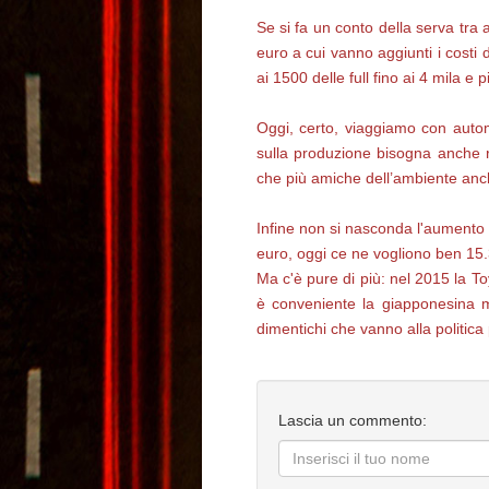
Se si fa un conto della serva tra 
euro a cui vanno aggiunti i costi 
ai 1500 delle full fino ai 4 mila e p
Oggi, certo, viaggiamo con auto
sulla produzione bisogna anche ri
che più amiche dell’ambiente anch
Infine non si nasconda l'aumento d
euro, oggi ce ne vogliono ben 15.
Ma c'è pure di più: nel 2015 la To
è conveniente la giapponesina ma
dimentichi che vanno alla politica 
Lascia un commento: