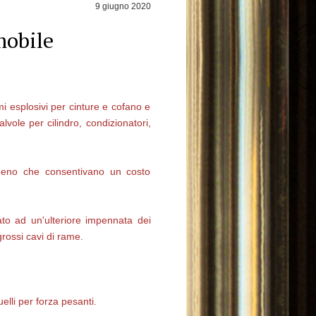
9 giugno 2020
mobile
mi esplosivi per cinture e cofano e
lvole per cilindro, condizionatori,
 meno che consentivano un costo
ato ad un'ulteriore impennata dei
grossi cavi di rame.
elli per forza pesanti.