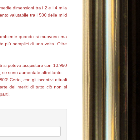
medie dimensioni tra i 2 e i 4 mila
nto valutabile tra i 500 delle mild
ll’ambiente quando si muovono ma
e più semplici di una volta. Oltre
015 si poteva acquistare con 10.950
, se sono aumentate altrettanto.
0! Certo, con gli incentivi attuali
te dei meriti di tutto ciò non si
parti.