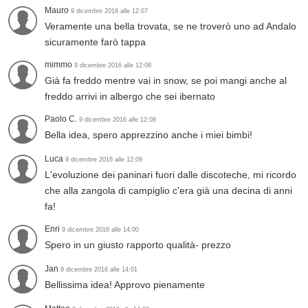
Mauro
9 dicembre 2016 alle 12:07
Veramente una bella trovata, se ne troverò uno ad Andalo
sicuramente farò tappa
mimmo
9 dicembre 2016 alle 12:08
Già fa freddo mentre vai in snow, se poi mangi anche al
freddo arrivi in albergo che sei ibernato
Paolo C.
9 dicembre 2016 alle 12:08
Bella idea, spero apprezzino anche i miei bimbi!
Luca
9 dicembre 2016 alle 12:09
L'evoluzione dei paninari fuori dalle discoteche, mi ricordo
che alla zangola di campiglio c'era già una decina di anni
fa!
Enri
9 dicembre 2016 alle 14:00
Spero in un giusto rapporto qualità- prezzo
Jan
9 dicembre 2016 alle 14:01
Bellissima idea! Approvo pienamente