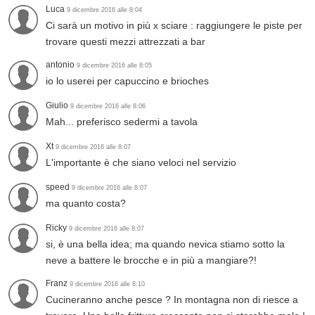
Luca
9 dicembre 2016 alle 8:04
Ci sarà un motivo in più x sciare : raggiungere le piste per
trovare questi mezzi attrezzati a bar
antonio
9 dicembre 2016 alle 8:05
io lo userei per capuccino e brioches
Giulio
9 dicembre 2016 alle 8:06
Mah... preferisco sedermi a tavola
Xt
9 dicembre 2016 alle 8:07
L'importante è che siano veloci nel servizio
speed
9 dicembre 2016 alle 8:07
ma quanto costa?
Ricky
9 dicembre 2016 alle 8:07
si, è una bella idea; ma quando nevica stiamo sotto la
neve a battere le brocche e in più a mangiare?!
Franz
9 dicembre 2016 alle 8:10
Cucineranno anche pesce ? In montagna non di riesce a