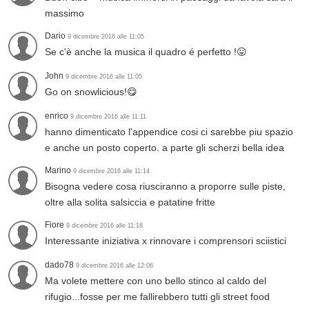
massimo
Dario
9 dicembre 2016 alle 11:05
Se c'è anche la musica il quadro é perfetto !😛
John
9 dicembre 2016 alle 11:05
Go on snowlicious!😋
enrico
9 dicembre 2016 alle 11:11
hanno dimenticato l'appendice cosi ci sarebbe piu spazio
e anche un posto coperto. a parte gli scherzi bella idea
Marino
9 dicembre 2016 alle 11:14
Bisogna vedere cosa riusciranno a proporre sulle piste,
oltre alla solita salsiccia e patatine fritte
Fiore
9 dicembre 2016 alle 11:18
Interessante iniziativa x rinnovare i comprensori sciistici
dado78
9 dicembre 2016 alle 12:06
Ma volete mettere con uno bello stinco al caldo del
rifugio...fosse per me fallirebbero tutti gli street food