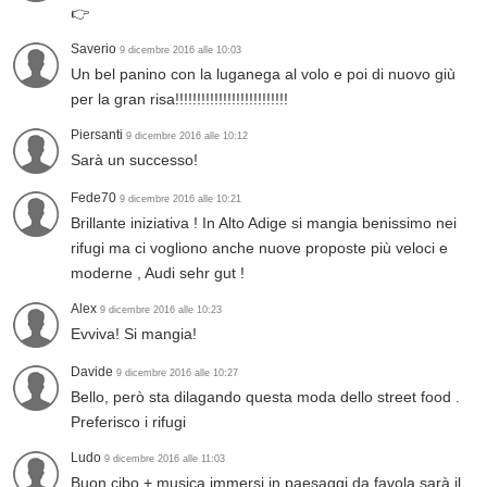
👉
Saverio
9 dicembre 2016 alle 10:03
Un bel panino con la luganega al volo e poi di nuovo giù
per la gran risa!!!!!!!!!!!!!!!!!!!!!!!!!!
Piersanti
9 dicembre 2016 alle 10:12
Sarà un successo!
Fede70
9 dicembre 2016 alle 10:21
Brillante iniziativa ! In Alto Adige si mangia benissimo nei
rifugi ma ci vogliono anche nuove proposte più veloci e
moderne , Audi sehr gut !
Alex
9 dicembre 2016 alle 10:23
Evviva! Si mangia!
Davide
9 dicembre 2016 alle 10:27
Bello, però sta dilagando questa moda dello street food .
Preferisco i rifugi
Ludo
9 dicembre 2016 alle 11:03
Buon cibo + musica immersi in paesaggi da favola sarà il