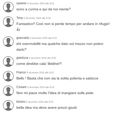
saverio
9 dicembre 2016 alle 8:01
sono a curma e qui da noi niente?
Tony
9 dicembre 2016 alle 8:01
Fantastico!! Così non si perde tempo per andare in rifugio!
👍
giancarlo
9 dicembre 2016 alle 8:01
ehi overmobilitt ma qualche dato sul mezzo non potevi
darlo?
gianluca
9 dicembre 2016 alle 8:02
come direbbe cala' libidine!!!
Franco
9 dicembre 2016 alle 8:02
Bello ! Basta che non sia la solita polenta e salsicce
Cesare
9 dicembre 2016 alle 8:03
Non mi piace molto l'idea di mangiare sulle piste.
tiziano
9 dicembre 2016 alle 8:03
bella idea ma deve avere prezzi giusti