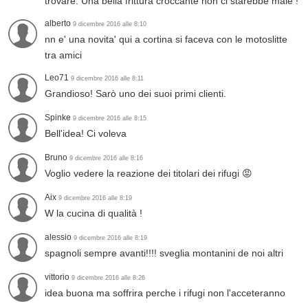
trovare. Una bella frittura croccante non ci starebbe male !
alberto
9 dicembre 2016 alle 8:10
nn e' una novita' qui a cortina si faceva con le motoslitte
tra amici
Leo71
9 dicembre 2016 alle 8:11
Grandioso! Sarò uno dei suoi primi clienti.
Spinke
9 dicembre 2016 alle 8:15
Bell'idea! Ci voleva
Bruno
9 dicembre 2016 alle 8:16
Voglio vedere la reazione dei titolari dei rifugi 😡
Aix
9 dicembre 2016 alle 8:19
W la cucina di qualità !
alessio
9 dicembre 2016 alle 8:19
spagnoli sempre avanti!!!! sveglia montanini de noi altri
vittorio
9 dicembre 2016 alle 8:26
idea buona ma soffrira perche i rifugi non l'acceteranno