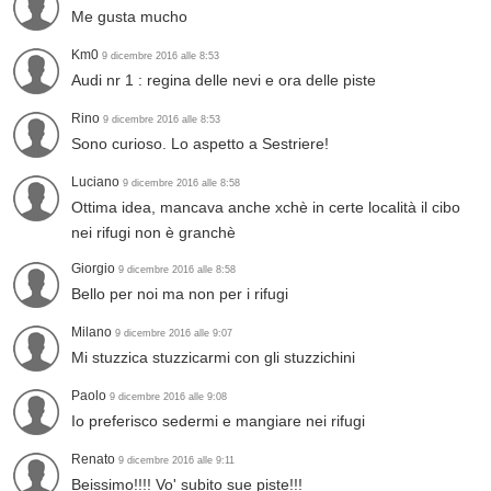
Me gusta mucho
Km0
9 dicembre 2016 alle 8:53
Audi nr 1 : regina delle nevi e ora delle piste
Rino
9 dicembre 2016 alle 8:53
Sono curioso. Lo aspetto a Sestriere!
Luciano
9 dicembre 2016 alle 8:58
Ottima idea, mancava anche xchè in certe località il cibo
nei rifugi non è granchè
Giorgio
9 dicembre 2016 alle 8:58
Bello per noi ma non per i rifugi
Milano
9 dicembre 2016 alle 9:07
Mi stuzzica stuzzicarmi con gli stuzzichini
Paolo
9 dicembre 2016 alle 9:08
Io preferisco sedermi e mangiare nei rifugi
Renato
9 dicembre 2016 alle 9:11
Beissimo!!!! Vo' subito sue piste!!!