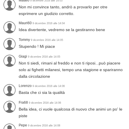
Matteo
9 dicembre 2016 alle 14:03
Non mi convince tanto, andrò a provarlo per otre
esprimere un giudizio corretto.
Mauri60
9 dicembre 2016 alle 14:04
Idea divertente, vedremo se la gestiranno bene
Tommy
9 dicembre 2016 alle 14:05
Stupendo ! Mi piace
Giagi
9 dicembre 2016 alle 14:05
Non ti siedi, rimani al freddo e non ti riposi...può piacere
solo ai fighetti milanesi, tempo una stagione e spariranno
dalla circolazione
Lorenzo
9 dicembre 2016 alle 14:06
Basta che ci sia la qualità
Fra68
9 dicembre 2016 alle 14:06
Bella idea, ci vuole qualcosa di nuovo che animi un po' le
piste
Pepe
9 dicembre 2016 alle 14:08