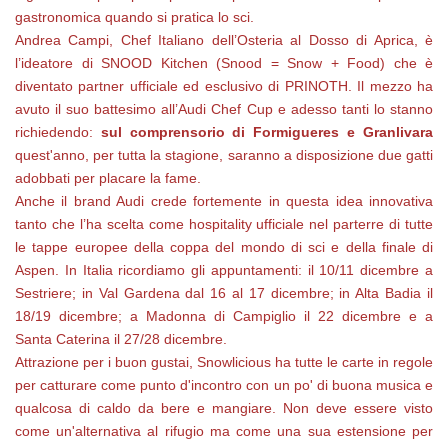
gastronomica quando si pratica lo sci.
Andrea Campi, Chef Italiano dell’Osteria al Dosso di Aprica, è
l’ideatore di SNOOD Kitchen (Snood = Snow + Food) che è
diventato partner ufficiale ed esclusivo di PRINOTH. Il mezzo ha
avuto il suo battesimo all’Audi Chef Cup e adesso tanti lo stanno
richiedendo:
sul comprensorio di Formigueres e Granlivara
quest'anno, per tutta la stagione, saranno a disposizione due gatti
adobbati per placare la fame.
Anche il brand Audi crede fortemente in questa idea innovativa
tanto che l’ha scelta come hospitality ufficiale nel parterre di tutte
le tappe europee della coppa del mondo di sci e della finale di
Aspen. In Italia ricordiamo gli appuntamenti: il 10/11 dicembre a
Sestriere; in Val Gardena dal 16 al 17 dicembre; in Alta Badia il
18/19 dicembre; a Madonna di Campiglio il 22 dicembre e a
Santa Caterina il 27/28 dicembre.
Attrazione per i buon gustai, Snowlicious ha tutte le carte in regole
per catturare come punto d'incontro con un po' di buona musica e
qualcosa di caldo da bere e mangiare. Non deve essere visto
come un'alternativa al rifugio ma come una sua estensione per