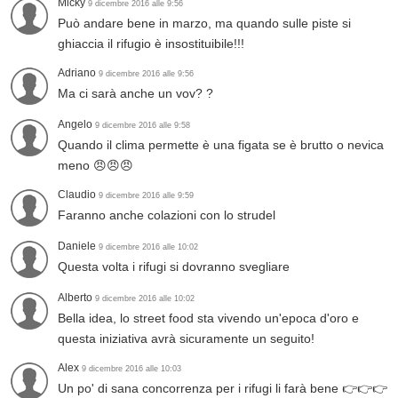
Micky
9 dicembre 2016 alle 9:56
Può andare bene in marzo, ma quando sulle piste si
ghiaccia il rifugio è insostituibile!!!
Adriano
9 dicembre 2016 alle 9:56
Ma ci sarà anche un vov? ?
Angelo
9 dicembre 2016 alle 9:58
Quando il clima permette è una figata se è brutto o nevica
meno 😠😠😠
Claudio
9 dicembre 2016 alle 9:59
Faranno anche colazioni con lo strudel
Daniele
9 dicembre 2016 alle 10:02
Questa volta i rifugi si dovranno svegliare
Alberto
9 dicembre 2016 alle 10:02
Bella idea, lo street food sta vivendo un'epoca d'oro e
questa iniziativa avrà sicuramente un seguito!
Alex
9 dicembre 2016 alle 10:03
Un po' di sana concorrenza per i rifugi li farà bene 👉👉👉