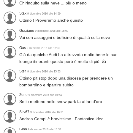
Chiringuito sulla neve ....più o meno
Stax
9 dicembre 2016 alle 14:59
Ottimo ! Proveremo anche questo
Graziano
9 dicembre 2016 alle 15:09
Vai con assaggini e bollicine di qualità sulla neve
Gas
9 dicembre 2016 alle 15:31
Già da qualche Audi ha attrezzato molto bene le sue
lounge itineranti questo però è molto di più! 👍
Stefi
9 dicembre 2016 alle 15:53
Ottimo pit stop dopo una discesa per prendere un
bombardino e ripartire subito
Zeno
9 dicembre 2016 alle 15:54
Se lo mettono nello snow park fa affari d'oro
Silv67
9 dicembre 2016 alle 16:31
Andrea Campi è bravissimo ! Fantastica idea
Gino
9 dicembre 2016 alle 16:33