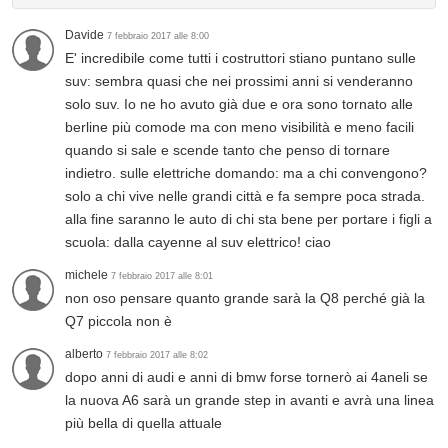
Davide
7 febbraio 2017 alle 8:00
E' incredibile come tutti i costruttori stiano puntano sulle
suv: sembra quasi che nei prossimi anni si venderanno
solo suv. Io ne ho avuto già due e ora sono tornato alle
berline più comode ma con meno visibilità e meno facili
quando si sale e scende tanto che penso di tornare
indietro. sulle elettriche domando: ma a chi convengono?
solo a chi vive nelle grandi città e fa sempre poca strada.
alla fine saranno le auto di chi sta bene per portare i figli a
scuola: dalla cayenne al suv elettrico! ciao
michele
7 febbraio 2017 alle 8:01
non oso pensare quanto grande sarà la Q8 perché già la
Q7 piccola non è
alberto
7 febbraio 2017 alle 8:02
dopo anni di audi e anni di bmw forse tornerò ai 4aneli se
la nuova A6 sarà un grande step in avanti e avrà una linea
più bella di quella attuale