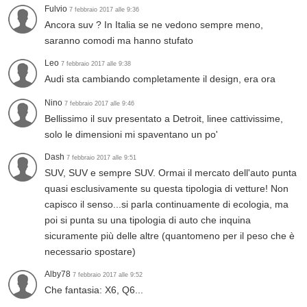
Fulvio
7 febbraio 2017 alle 9:36
Ancora suv ? In Italia se ne vedono sempre meno,
saranno comodi ma hanno stufato
Leo
7 febbraio 2017 alle 9:38
Audi sta cambiando completamente il design, era ora
Nino
7 febbraio 2017 alle 9:46
Bellissimo il suv presentato a Detroit, linee cattivissime,
solo le dimensioni mi spaventano un po'
Dash
7 febbraio 2017 alle 9:51
SUV, SUV e sempre SUV. Ormai il mercato dell'auto punta
quasi esclusivamente su questa tipologia di vetture! Non
capisco il senso...si parla continuamente di ecologia, ma
poi si punta su una tipologia di auto che inquina
sicuramente più delle altre (quantomeno per il peso che è
necessario spostare)
Alby78
7 febbraio 2017 alle 9:52
Che fantasia: X6, Q6...