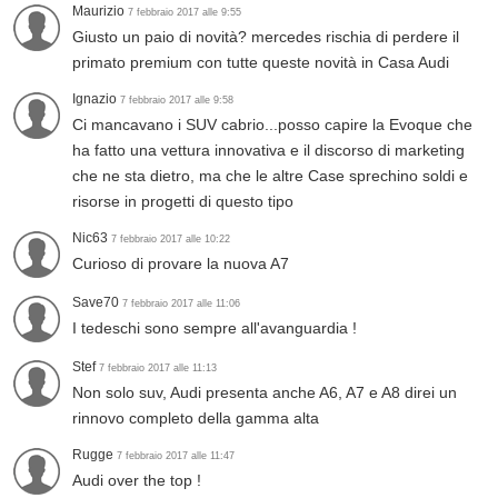
Maurizio
7 febbraio 2017 alle 9:55
Giusto un paio di novità? mercedes rischia di perdere il
primato premium con tutte queste novità in Casa Audi
Ignazio
7 febbraio 2017 alle 9:58
Ci mancavano i SUV cabrio...posso capire la Evoque che
ha fatto una vettura innovativa e il discorso di marketing
che ne sta dietro, ma che le altre Case sprechino soldi e
risorse in progetti di questo tipo
Nic63
7 febbraio 2017 alle 10:22
Curioso di provare la nuova A7
Save70
7 febbraio 2017 alle 11:06
I tedeschi sono sempre all'avanguardia !
Stef
7 febbraio 2017 alle 11:13
Non solo suv, Audi presenta anche A6, A7 e A8 direi un
rinnovo completo della gamma alta
Rugge
7 febbraio 2017 alle 11:47
Audi over the top !