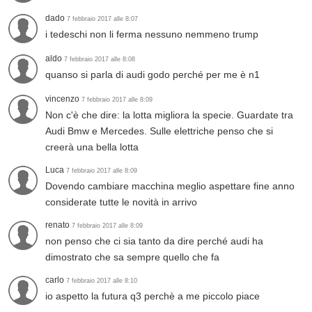
dado
7 febbraio 2017 alle 8:07
i tedeschi non li ferma nessuno nemmeno trump
aldo
7 febbraio 2017 alle 8:08
quanso si parla di audi godo perché per me è n1
vincenzo
7 febbraio 2017 alle 8:09
Non c'è che dire: la lotta migliora la specie. Guardate tra
Audi Bmw e Mercedes. Sulle elettriche penso che si
creerà una bella lotta
Luca
7 febbraio 2017 alle 8:09
Dovendo cambiare macchina meglio aspettare fine anno
considerate tutte le novità in arrivo
renato
7 febbraio 2017 alle 8:09
non penso che ci sia tanto da dire perché audi ha
dimostrato che sa sempre quello che fa
carlo
7 febbraio 2017 alle 8:10
io aspetto la futura q3 perchè a me piccolo piace