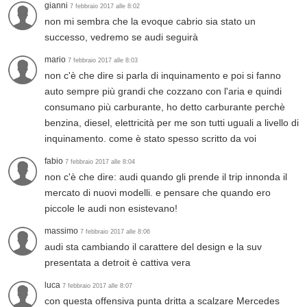
gianni
7 febbraio 2017 alle 8:02
non mi sembra che la evoque cabrio sia stato un
successo, vedremo se audi seguirà
mario
7 febbraio 2017 alle 8:03
non c'è che dire si parla di inquinamento e poi si fanno
auto sempre più grandi che cozzano con l'aria e quindi
consumano più carburante, ho detto carburante perchè
benzina, diesel, elettricità per me son tutti uguali a livello di
inquinamento. come è stato spesso scritto da voi
fabio
7 febbraio 2017 alle 8:04
non c'è che dire: audi quando gli prende il trip innonda il
mercato di nuovi modelli. e pensare che quando ero
piccole le audi non esistevano!
massimo
7 febbraio 2017 alle 8:06
audi sta cambiando il carattere del design e la suv
presentata a detroit è cattiva vera
luca
7 febbraio 2017 alle 8:07
con questa offensiva punta dritta a scalzare Mercedes