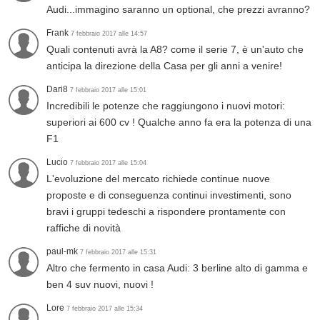
Audi...immagino saranno un optional, che prezzi avranno?
Frank
7 febbraio 2017 alle 14:57
Quali contenuti avrà la A8? come il serie 7, è un'auto che
anticipa la direzione della Casa per gli anni a venire!
Dari8
7 febbraio 2017 alle 15:01
Incredibili le potenze che raggiungono i nuovi motori:
superiori ai 600 cv ! Qualche anno fa era la potenza di una
F1
Lucio
7 febbraio 2017 alle 15:04
L'evoluzione del mercato richiede continue nuove
proposte e di conseguenza continui investimenti, sono
bravi i gruppi tedeschi a rispondere prontamente con
raffiche di novità
paul-mk
7 febbraio 2017 alle 15:31
Altro che fermento in casa Audi: 3 berline alto di gamma e
ben 4 suv nuovi, nuovi !
Lore
7 febbraio 2017 alle 15:34