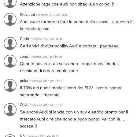
Attenzione raga che audi non sbaglia un colpo! !!!
Giovanni
7 febbraio 2017 alle 16:07
Audi vuole tornare a fare la prima della classe. .e questa è
la strada giusta
Carlo
7 febbraio 2017 alle 16:11
Cari amici di overmobility Audi è tornata ..pauraaaa
zeno
7 febbraio 2017 alle 16:20
Quante novità in un solo anno...troppi nuovi modelli
rischiano di creare confusione
peter
7 febbraio 2017 alle 16:21
Il 70% dei nuovi modelli sono dei SUV...basta, stanno
saturando il mercato
Osva
7 febbraio 2017 alle 16:35
Se anche Audi si lancia con un suv elettrico pronto per il
mercato vuol dire che sono a buon punto, vai con la....
scossa !!
RS
7 febbraio 2017 alle 16:37