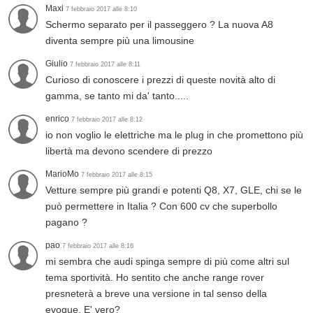
Maxi
7 febbraio 2017 alle 8:10
Schermo separato per il passeggero ? La nuova A8
diventa sempre più una limousine
Giulio
7 febbraio 2017 alle 8:11
Curioso di conoscere i prezzi di queste novità alto di
gamma, se tanto mi da' tanto.....
enrico
7 febbraio 2017 alle 8:12
io non voglio le elettriche ma le plug in che promettono più
libertà ma devono scendere di prezzo
MarioMo
7 febbraio 2017 alle 8:15
Vetture sempre più grandi e potenti Q8, X7, GLE, chi se le
può permettere in Italia ? Con 600 cv che superbollo
pagano ?
pao
7 febbraio 2017 alle 8:16
mi sembra che audi spinga sempre di più come altri sul
tema sportività. Ho sentito che anche range rover
presneterà a breve una versione in tal senso della
evoque. E' vero?