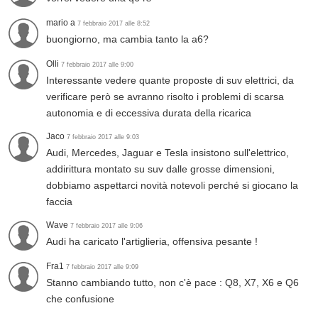
mario a
7 febbraio 2017 alle 8:52
buongiorno, ma cambia tanto la a6?
Olli
7 febbraio 2017 alle 9:00
Interessante vedere quante proposte di suv elettrici, da
verificare però se avranno risolto i problemi di scarsa
autonomia e di eccessiva durata della ricarica
Jaco
7 febbraio 2017 alle 9:03
Audi, Mercedes, Jaguar e Tesla insistono sull'elettrico,
addirittura montato su suv dalle grosse dimensioni,
dobbiamo aspettarci novità notevoli perché si giocano la
faccia
Wave
7 febbraio 2017 alle 9:06
Audi ha caricato l'artiglieria, offensiva pesante !
Fra1
7 febbraio 2017 alle 9:09
Stanno cambiando tutto, non c'è pace : Q8, X7, X6 e Q6
che confusione