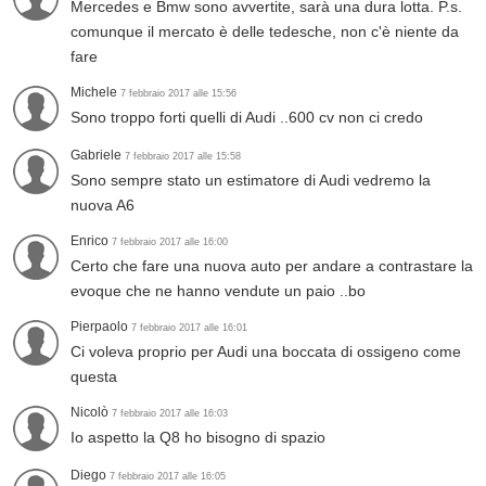
Mercedes e Bmw sono avvertite, sarà una dura lotta. P.s.
comunque il mercato è delle tedesche, non c'è niente da
fare
Michele
7 febbraio 2017 alle 15:56
Sono troppo forti quelli di Audi ..600 cv non ci credo
Gabriele
7 febbraio 2017 alle 15:58
Sono sempre stato un estimatore di Audi vedremo la
nuova A6
Enrico
7 febbraio 2017 alle 16:00
Certo che fare una nuova auto per andare a contrastare la
evoque che ne hanno vendute un paio ..bo
Pierpaolo
7 febbraio 2017 alle 16:01
Ci voleva proprio per Audi una boccata di ossigeno come
questa
Nicolò
7 febbraio 2017 alle 16:03
Io aspetto la Q8 ho bisogno di spazio
Diego
7 febbraio 2017 alle 16:05