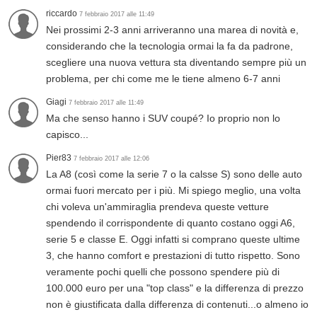
riccardo
7 febbraio 2017 alle 11:49
Nei prossimi 2-3 anni arriveranno una marea di novità e,
considerando che la tecnologia ormai la fa da padrone,
scegliere una nuova vettura sta diventando sempre più un
problema, per chi come me le tiene almeno 6-7 anni
Giagi
7 febbraio 2017 alle 11:49
Ma che senso hanno i SUV coupé? Io proprio non lo
capisco...
Pier83
7 febbraio 2017 alle 12:06
La A8 (così come la serie 7 o la calsse S) sono delle auto
ormai fuori mercato per i più. Mi spiego meglio, una volta
chi voleva un'ammiraglia prendeva queste vetture
spendendo il corrispondente di quanto costano oggi A6,
serie 5 e classe E. Oggi infatti si comprano queste ultime
3, che hanno comfort e prestazioni di tutto rispetto. Sono
veramente pochi quelli che possono spendere più di
100.000 euro per una "top class" e la differenza di prezzo
non è giustificata dalla differenza di contenuti...o almeno io