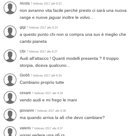
nicola
7 febbraio 2017 alle 8:22
non avranno vita facile perché presto ci sarà una nuova
range e nuove jaguar inoltre le volvo...
gigi
7 febbraio 2017 alle 8:23
a questo punto chi non si compra una suv è meglio che
cambi pianeta
Ubi
7 febbraio 2017 alle 8:27
Audi all'attacco ! Quanti modelli presenta ? Il troppo
storpia, diceva qualcuno...
Gio66
7 febbraio 2017 alle 8:34
Cambiano proprio tutte
cesare
7 febbraio 2017 alle 8:35
vendo audi e mi frego le mani
giovanni
7 febbraio 2017 alle 8:36
ma quando arriva la a6 che devo cambiare?
valerio
7 febbraio 2017 alle 8:37
vorrei vedere una q6 rs