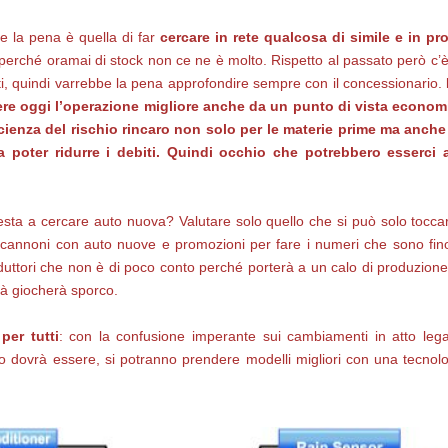
e la pena è quella di far
cercare in rete qualcosa di simile
e in pr
erché oramai di stock non ce ne è molto. Rispetto al passato però c’è 
i, quindi varrebbe la pena approfondire sempre con il concessionario.
re oggi l’operazione migliore anche da un punto di vista econo
enza del rischio rincaro non solo per le materie prime ma anche 
 poter ridurre i debiti. Quindi occhio che potrebbero esserci anc
presta a cercare auto nuova? Valutare solo quello che si può solo tocca
do i cannoni con auto nuove e promozioni per fare i numeri che sono fi
tori che non è di poco conto perché porterà a un calo di produzione a 
erà giocherà sporco.
er tutti
: con la confusione imperante sui cambiamenti in atto legati
ico dovrà essere, si potranno prendere modelli migliori con una tecno