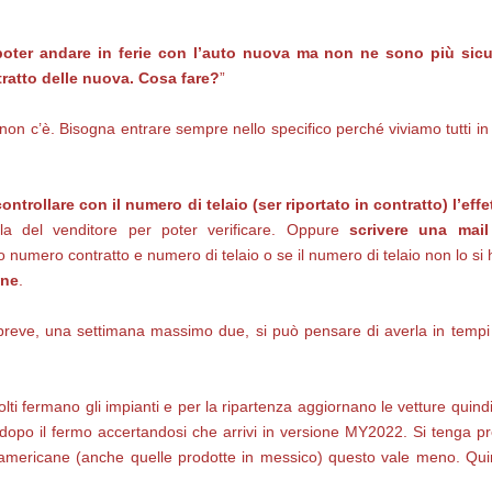
poter andare in ferie con l’auto nuova ma non ne sono più sicu
tratto delle nuova. Cosa fare?
”
 non c’è. Bisogna entrare sempre nello specifico perché viviamo tutti
controllare con il numero di telaio (ser riportato in contratto) l’ef
la del venditore per poter verificare. Oppure
scrivere una mail 
o numero contratto e numero di telaio o se il numero di telaio non lo si
one
.
 breve, una settimana massimo due, si può pensare di averla in tempi
ti fermano gli impianti e per la ripartenza aggiornano le vetture quind
 dopo il fermo accertandosi che arrivi in versione MY2022. Si tenga pr
 americane (anche quelle prodotte in messico) questo vale meno. Qui