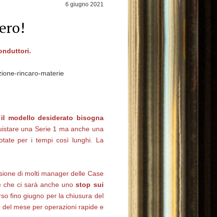
6 giugno 2021
ero!
onduttori.
ione-rincaro-materie
il modello desiderato bisogna
quistare una Serie 1 ma anche una
tate per i tempi così lunghi. La
isione di molti manager delle Case
ne che ci sarà anche uno
stop sui
so fino giugno per la chiusura del
ir del mese per operazioni rapide e