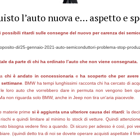
uisto l’auto nuova e… aspetto e sp
di
possibili ritardi sulle consegne del nuovo per carenza dei semic
roposito-di/25-gennaio-2021-auto-semiconduttori-problema-stop-produz
le da parte di chi ha ordinato l’auto che non viene consegnata.
da
chi è andato in concessionaria
e
ha scoperto che per avere 
 settimane
. BMW ha tempi lunghissimi racconta chi ha cercato di ac
e le loro auto che vorrebbero dare in permuta non vengono ben quo
. Ma non riguarda solo BMW, anche in Jeep non tira un'aria piacevole.
lle materie prime
si è aggiunta una ulteriore causa dei ritardi
: la dec
rischi e quindi limitare al minimo lo stock di vetture. Quindi attenzio
sto bisogna vedere fino a quando. Di sicuro per adesso è così, poi ver
e. (quindi detto tra di noi se dovete operare acquisti aspettate il fin