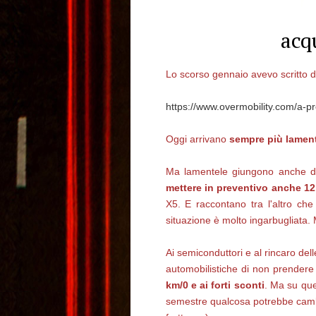
acq
Lo scorso gennaio avevo scritto 
https://www.overmobility.com/a-p
Oggi arrivano
sempre più lamenta
Ma lamentele giungono anche 
mettere in preventivo anche 12
X5. E raccontano tra l'altro ch
situazione è molto ingarbugliata
Ai semiconduttori e al rincaro de
automobilistiche di non prendere 
km/0 e ai forti sconti
. Ma su que
semestre qualcosa potrebbe cambiar