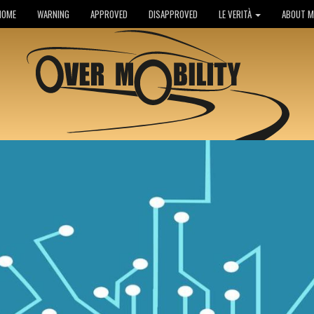
HOME
WARNING
APPROVED
DISAPPROVED
LE VERITÀ
ABOUT M