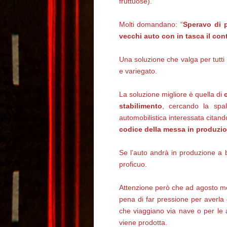
fruttuose).
Molti domandano: “
Speravo di 
vecchi auto con in tasca il con
Una soluzione che valga per tutti
e variegato.
La soluzione migliore è quella di
stabilimento
, cercando la spal
automobilistica interessata citand
codice della messa in produzi
Se l’auto andrà in produzione a
proficuo.
Attenzione però che ad agosto mol
pena di far pressione per averla
che viaggiano via nave o per le
viene prodotta.