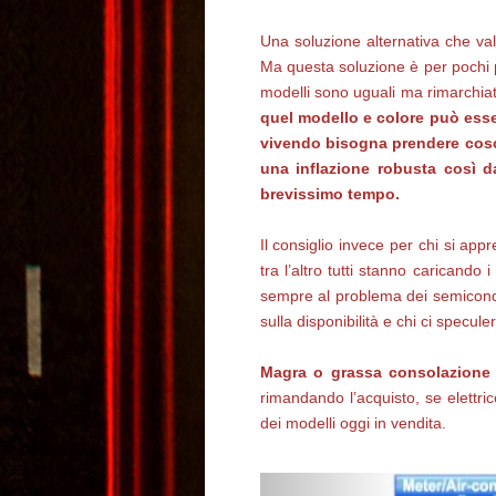
Una soluzione alternativa che val
Ma questa soluzione è per pochi p
modelli sono uguali ma rimarchiat
quel modello e colore può esse
vivendo bisogna prendere cosci
una inflazione robusta così da
brevissimo tempo.
Il consiglio invece per chi si ap
tra l’altro tutti stanno carican
sempre al problema dei semicondut
sulla disponibilità e chi ci specul
Magra o grassa consolazione p
rimandando l’acquisto, se elettr
dei modelli oggi in vendita.