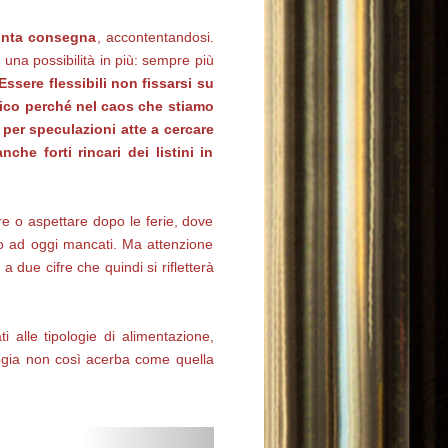
onta consegna
, accontentandosi.
una possibilità in più: sempre più
Essere flessibili non fissarsi su
mico perché nel caos che stiamo
per speculazioni atte a cercare
he forti rincari dei listini in
re o aspettare dopo le ferie, dove
no ad oggi mancati. Ma attenzione
due cifre che quindi si rifletterà
 alle tipologie di alimentazione,
logia non così acerba come quella