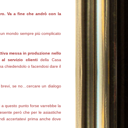
ro. Va a fine che andrò con la
 in un mondo sempre più complicato
fettiva messa in produzione nello
al servizio clienti
della Casa
 ha chiedendolo o facendosi dare il
 brevi, se no…cercare un dialogo
i a questo punto forse varrebbe la
esente però che per le asiastiche
ndi accertatevi prima anche dove