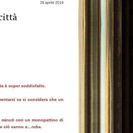
29 aprile 2019
città
cia è super soddisfatto.
amentarsi se si considera che un
ti minuti con un monopattino di
te ciò vanno a…ruba.