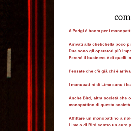
come
A Parigi è boom per i monopattini
Arrivati alla chetichella poco p
Due sono gli operatori più impo
Perché il business è di quelli i
Pensate che c’è già chi è arriva
I monopattini di Lime sono i le
Anche Bird, altra società che o
monopattino di questa società s
Affittare un monopattino a nol
Lime o di Bird contro un euro 