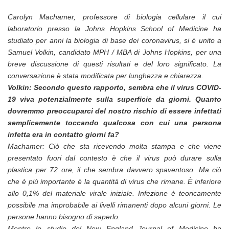
Carolyn Machamer, professore di biologia cellulare il cui
laboratorio presso la Johns Hopkins School of Medicine ha
studiato per anni la biologia di base dei coronavirus, si è unito a
Samuel Volkin, candidato MPH / MBA di Johns Hopkins, per una
breve discussione di questi risultati e del loro significato. La
conversazione è stata modificata per lunghezza e chiarezza.
Volkin: Secondo questo rapporto, sembra che il virus COVID-
19 viva potenzialmente sulla superficie da giorni. Quanto
dovremmo preoccuparci del nostro rischio di essere infettati
semplicemente toccando qualcosa con cui una persona
infetta era in contatto giorni fa?
Machamer: Ciò che sta ricevendo molta stampa e che viene
presentato fuori dal contesto è che il virus può durare sulla
plastica per 72 ore, il che sembra davvero spaventoso. Ma ciò
che è più importante è la quantità di virus che rimane. È inferiore
allo 0,1% del materiale virale iniziale. Infezione è teoricamente
possibile ma improbabile ai livelli rimanenti dopo alcuni giorni. Le
persone hanno bisogno di saperlo.
Mentre lo studio del New England Journal of Medicine ha