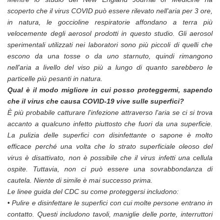
scoperto che il virus COVID può essere rilevato nell'aria per 3 ore,
in natura, le goccioline respiratorie affondano a terra più
velocemente degli aerosol prodotti in questo studio. Gli aerosol
sperimentali utilizzati nei laboratori sono più piccoli di quelli che
escono da una tosse o da uno starnuto, quindi rimangono
nell'aria a livello del viso più a lungo di quanto sarebbero le
particelle più pesanti in natura.
Qual è il modo migliore in cui posso proteggermi, sapendo
che il virus che causa COVID-19 vive sulle superfici?
È più probabile catturare l'infezione attraverso l'aria se ci si trova
accanto a qualcuno infetto piuttosto che fuori da una superficie.
La pulizia delle superfici con disinfettante o sapone è molto
efficace perché una volta che lo strato superficiale oleoso del
virus è disattivato, non è possibile che il virus infetti una cellula
ospite. Tuttavia, non ci può essere una sovrabbondanza di
cautela. Niente di simile è mai successo prima.
Le linee guida del CDC su come proteggersi includono:
• Pulire e disinfettare le superfici con cui molte persone entrano in
contatto. Questi includono tavoli, maniglie delle porte, interruttori