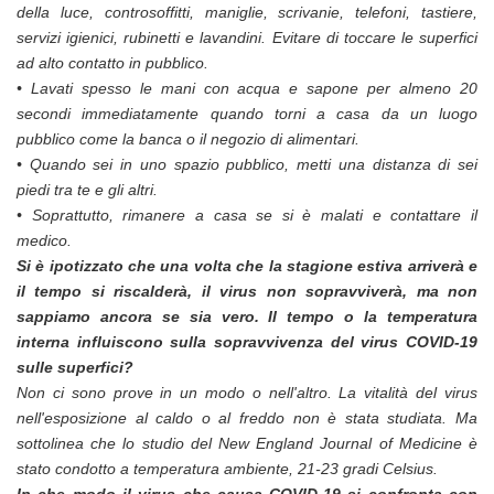
della luce, controsoffitti, maniglie, scrivanie, telefoni, tastiere,
servizi igienici, rubinetti e lavandini. Evitare di toccare le superfici
ad alto contatto in pubblico.
• Lavati spesso le mani con acqua e sapone per almeno 20
secondi immediatamente quando torni a casa da un luogo
pubblico come la banca o il negozio di alimentari.
• Quando sei in uno spazio pubblico, metti una distanza di sei
piedi tra te e gli altri.
• Soprattutto, rimanere a casa se si è malati e contattare il
medico.
Si è ipotizzato che una volta che la stagione estiva arriverà e
il tempo si riscalderà, il virus non sopravviverà, ma non
sappiamo ancora se sia vero. Il tempo o la temperatura
interna influiscono sulla sopravvivenza del virus COVID-19
sulle superfici?
Non ci sono prove in un modo o nell'altro. La vitalità del virus
nell'esposizione al caldo o al freddo non è stata studiata. Ma
sottolinea che lo studio del New England Journal of Medicine è
stato condotto a temperatura ambiente, 21-23 gradi Celsius.
In che modo il virus che causa COVID-19 si confronta con