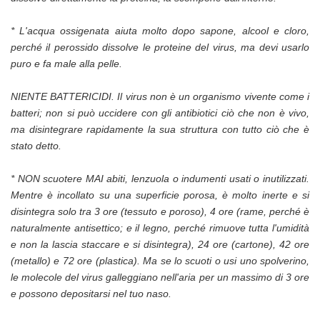
* L'acqua ossigenata aiuta molto dopo sapone, alcool e cloro,
perché il perossido dissolve le proteine ​​del virus, ma devi usarlo
puro e fa male alla pelle.
NIENTE BATTERICIDI. Il virus non è un organismo vivente come i
batteri; non si può uccidere con gli antibiotici ciò che non è vivo,
ma disintegrare rapidamente la sua struttura con tutto ciò che è
stato detto.
* NON scuotere MAI abiti, lenzuola o indumenti usati o inutilizzati.
Mentre è incollato su una superficie porosa, è molto inerte e si
disintegra solo tra 3 ore (tessuto e poroso), 4 ore (rame, perché è
naturalmente antisettico; e il legno, perché rimuove tutta l'umidità
e non la lascia staccare e si disintegra), 24 ore (cartone), 42 ore
(metallo) e 72 ore (plastica). Ma se lo scuoti o usi uno spolverino,
le molecole del virus galleggiano nell'aria per un massimo di 3 ore
e possono depositarsi nel tuo naso.