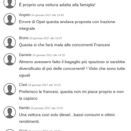
È proprio una vettura adatta alla famiglia!
Angelo
24 gennaio 2017 alle 14:45
Errore di Opel questa andava proposta con trazione
integrale
Bruno
24 gennaio 2017 alle 14:47
Questa si che farà male alle concorrenti Francesi
Daniele
24 gennaio 2017 alle 14:52
Almeno avessero fatto il bagaglio più spazioso si sarebbe
diversificato di più delle concorrenti! ! Visto che sono tutte
uguali
Clavi
24 gennaio 2017 alle 15:23
Preferisco le francesi, questa non mi piace proprio e non
la capisco
Nando
24 gennaio 2017 alle 15:51
Una vettura così solo diesel...bassi consumi e ottimi
rendimenti.