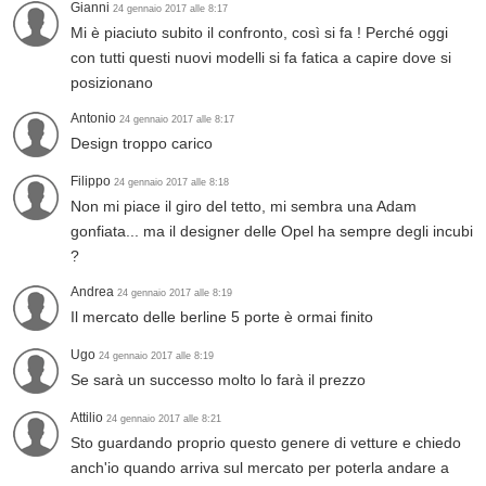
Gianni
24 gennaio 2017 alle 8:17
Mi è piaciuto subito il confronto, così si fa ! Perché oggi
con tutti questi nuovi modelli si fa fatica a capire dove si
posizionano
Antonio
24 gennaio 2017 alle 8:17
Design troppo carico
Filippo
24 gennaio 2017 alle 8:18
Non mi piace il giro del tetto, mi sembra una Adam
gonfiata... ma il designer delle Opel ha sempre degli incubi
?
Andrea
24 gennaio 2017 alle 8:19
Il mercato delle berline 5 porte è ormai finito
Ugo
24 gennaio 2017 alle 8:19
Se sarà un successo molto lo farà il prezzo
Attilio
24 gennaio 2017 alle 8:21
Sto guardando proprio questo genere di vetture e chiedo
anch'io quando arriva sul mercato per poterla andare a