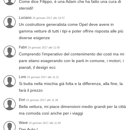
Come dice Filippo, è una Adam che ha fatto una cura di
steroidi!
Luciano
24 gennaio 2017 alle 10:57
Un costruttore generalista come Opel deve avere in
gamma vetture di tutti i tipi e poter offrire risposta alle più
diverse esigenze
Fabri
24 gennaio 2017 alle 11:00
Comprendo l'imperativo del contenimento dei costi ma mi
pare stiano esagerando con le parti in comune, i motori, i
pianali, il design ecc
Lore
24 gennaio 2017 alle 11:21
Si butta nella mischia già folta e la differenza, alla fine, la
farà il prezzo
Enri
24 gennaio 2017 alle 11:38
Bella vettura, mi piace dimensioni medio grandi per la città
ma comoda così anche per i viaggi
Wave
24 gennaio 2017 alle 11:49
Das Auto !