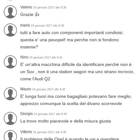
Valerio
24 gennaio 2017 alle 8:38
Grazie 👍
mario
24 gennaio 2017 alle 8:38
tutti a fare auto con componenti importanti condivisi:
questa e' una peuopel! ma perche non si fondono
insieme?
Nino
24 gennaio 2017 alle 8:41
E' un'altra macchina difficile da identificare perché non è
un Suv , non è una station wagon ma uno strano incrocio,
come l'Audi Q2
Mauro
24 gennaio 2017 alle 8:45
E' lunga fuori ma come bagagliaio potevano fare meglio,
apprezzo comunque la scelta del divano scorrevole
Giorgio
24 gennaio 2017 alle 8:45
La trovo molto piacevole e della misura giusta
Vittorio
24 gennaio 2017 alle 8:46
Il problema delle Opel è quando le vai a rivendere