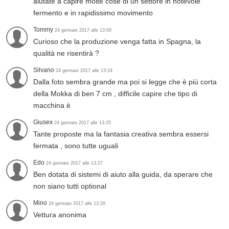
aiutate a capire molte cose di un settore in notevole
fermento e in rapidissimo movimento
Tommy
24 gennaio 2017 alle 13:00
Curioso che la produzione venga fatta in Spagna, la
qualità ne risentirà ?
Silvano
24 gennaio 2017 alle 13:24
Dalla foto sembra grande ma poi si legge che è più corta
della Mokka di ben 7 cm , difficile capire che tipo di
macchina è
Giusex
24 gennaio 2017 alle 13:25
Tante proposte ma la fantasia creativa sembra essersi
fermata , sono tutte uguali
Edo
24 gennaio 2017 alle 13:27
Ben dotata di sistemi di aiuto alla guida, da sperare che
non siano tutti optional
Mino
24 gennaio 2017 alle 13:28
Vettura anonima