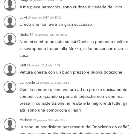
Giagi
24 gennaio 2017 alle 15:51
A me piace parecchio, sono curioso di vederla dal vivo
Luke
24 gennaio 2017 alle 15:51
Credo che non avrà un gran successo
Umbe79
24 gennaio 2017 alle 15:52
Non mi sembra un'auto su cui Opel stia puntando molto e
si sovrappone troppo alla Mokka, si fanno concorrenza in
casa
Seri
24 gennaio 2017 alle 15:52
Vettura onesta con un buon prezzo e buona dotazione
Lamberto
24 gennaio 2017 alle 15:54
Opel fa sempre ottime vetture ad un prezzo decisamente
competitivo, quando si parla di tedesche non viene mai
presa in considerazione, in realtà è la migliore di tutte, gli
altri sono una combricola di ladri
Michele
24 gennaio 2017 alle 15:55
Io sono un soddisfatto possessore del "macinino da caffe",
penso ci siano molte altre auto da criticare prima della