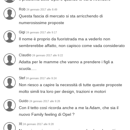
Rob
24 gennaio 2017 alle 8:49
Questa fascia di mercato si sta arricchendo di
numerosissime proposte
Gigi
24 gennaio 2017 alle 9:17
Il nome è proprio da fuoristrada ma a vederlo non
sembrerebbe affatto, non capisco come vada considerato
Claudio
24 gennaio 2017 alle 9:22
Adatta per le mamme che vanno a prendere i figli a
scuola.....
Stef
24 gennaio 2017 alle 9:24
Non riesco a capire la necessità di tutte queste proposte
molto simili tra loro per design, trazioni e motori
Guido
24 gennaio 2017 alle 9:26
Con il tetto così ricorda anche a me la Adam, che sia il
nuovo Family feeling di Opel ?
Xt
24 gennaio 2017 alle 9:28