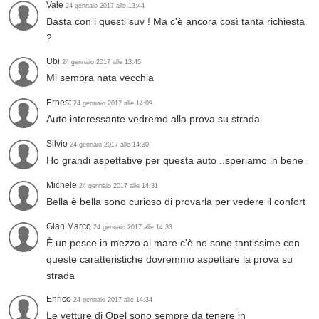
Vale
24 gennaio 2017 alle 13:44
Basta con i questi suv ! Ma c'è ancora così tanta richiesta
?
Ubi
24 gennaio 2017 alle 13:45
Mi sembra nata vecchia
Ernest
24 gennaio 2017 alle 14:09
Auto interessante vedremo alla prova su strada
Silvio
24 gennaio 2017 alle 14:30
Ho grandi aspettative per questa auto ..speriamo in bene
Michele
24 gennaio 2017 alle 14:31
Bella è bella sono curioso di provarla per vedere il confort
Gian Marco
24 gennaio 2017 alle 14:33
È un pesce in mezzo al mare c'è ne sono tantissime con
queste caratteristiche dovremmo aspettare la prova su
strada
Enrico
24 gennaio 2017 alle 14:34
Le vetture di Opel sono sempre da tenere in