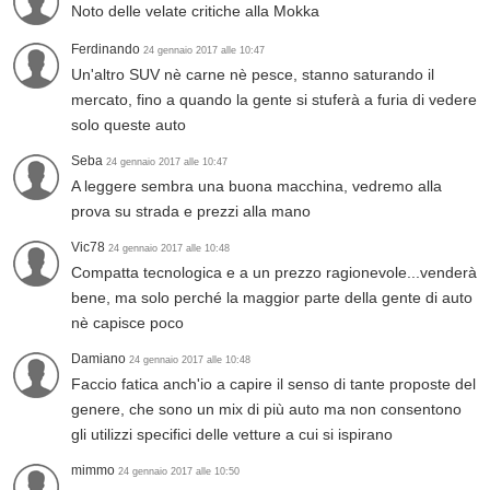
Noto delle velate critiche alla Mokka
Ferdinando
24 gennaio 2017 alle 10:47
Un'altro SUV nè carne nè pesce, stanno saturando il
mercato, fino a quando la gente si stuferà a furia di vedere
solo queste auto
Seba
24 gennaio 2017 alle 10:47
A leggere sembra una buona macchina, vedremo alla
prova su strada e prezzi alla mano
Vic78
24 gennaio 2017 alle 10:48
Compatta tecnologica e a un prezzo ragionevole...venderà
bene, ma solo perché la maggior parte della gente di auto
nè capisce poco
Damiano
24 gennaio 2017 alle 10:48
Faccio fatica anch'io a capire il senso di tante proposte del
genere, che sono un mix di più auto ma non consentono
gli utilizzi specifici delle vetture a cui si ispirano
mimmo
24 gennaio 2017 alle 10:50