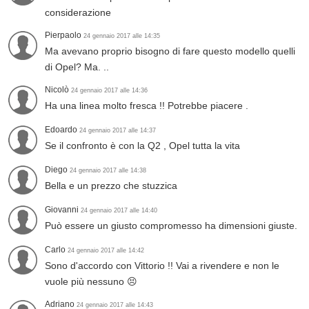
considerazione
Pierpaolo
24 gennaio 2017 alle 14:35
Ma avevano proprio bisogno di fare questo modello quelli
di Opel? Ma. ..
Nicolò
24 gennaio 2017 alle 14:36
Ha una linea molto fresca !! Potrebbe piacere .
Edoardo
24 gennaio 2017 alle 14:37
Se il confronto è con la Q2 , Opel tutta la vita
Diego
24 gennaio 2017 alle 14:38
Bella e un prezzo che stuzzica
Giovanni
24 gennaio 2017 alle 14:40
Può essere un giusto compromesso ha dimensioni giuste.
Carlo
24 gennaio 2017 alle 14:42
Sono d'accordo con Vittorio !! Vai a rivendere e non le
vuole più nessuno 😣
Adriano
24 gennaio 2017 alle 14:43