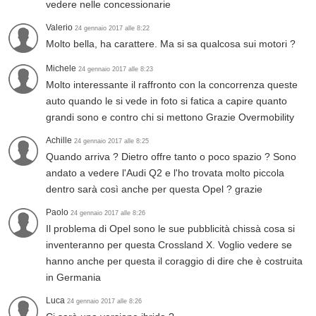
vedere nelle concessionarie
Valerio
24 gennaio 2017 alle 8:22
Molto bella, ha carattere. Ma si sa qualcosa sui motori ?
Michele
24 gennaio 2017 alle 8:23
Molto interessante il raffronto con la concorrenza queste
auto quando le si vede in foto si fatica a capire quanto
grandi sono e contro chi si mettono Grazie Overmobility
Achille
24 gennaio 2017 alle 8:25
Quando arriva ? Dietro offre tanto o poco spazio ? Sono
andato a vedere l'Audi Q2 e l'ho trovata molto piccola
dentro sarà così anche per questa Opel ? grazie
Paolo
24 gennaio 2017 alle 8:26
Il problema di Opel sono le sue pubblicità chissà cosa si
inventeranno per questa Crossland X. Voglio vedere se
hanno anche per questa il coraggio di dire che è costruita
in Germania
Luca
24 gennaio 2017 alle 8:26