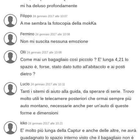
mi ha deluso profondamente
Filippo
24 gennaio 2017 alle 10:07
A me sembra la fotocopia della mokKa
Fermino
24 gennaio 2017 alle 10:08
Non mi suscita nessuna emozione
Olli
24 gennaio 2017 alle 10:08
Come mai un bagagliaio così piccolo ? E' lunga 4,21 lo
spazio è, forse, stato dato tutto all'abitacolo e ai posti
dietro ?
Lucio
24 gennaio 2017 alle 10:11
Tanti i sitemi di aiuto alla guida, da sperare di serie. Trovo
molto utili le telecamere posteriori che ormai sempre più
auto montano, necessarie anche per un'auto di queste
forme e dimensioni
kiko
24 gennaio 2017 alle 10:21
E' molto più lunga della Captur e anche delle altre, ne avrà
guadagnato lo spazio interno visto che il bagagliaio non è