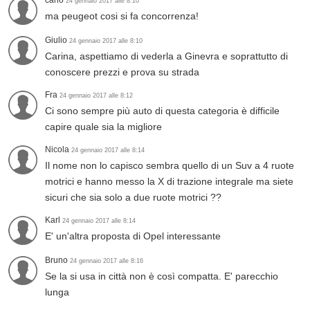
carlo
24 gennaio 2017 alle 8:10
ma peugeot cosi si fa concorrenza!
Giulio
24 gennaio 2017 alle 8:10
Carina, aspettiamo di vederla a Ginevra e soprattutto di
conoscere prezzi e prova su strada
Fra
24 gennaio 2017 alle 8:12
Ci sono sempre più auto di questa categoria è difficile
capire quale sia la migliore
Nicola
24 gennaio 2017 alle 8:14
Il nome non lo capisco sembra quello di un Suv a 4 ruote
motrici e hanno messo la X di trazione integrale ma siete
sicuri che sia solo a due ruote motrici ??
Karl
24 gennaio 2017 alle 8:14
E' un'altra proposta di Opel interessante
Bruno
24 gennaio 2017 alle 8:16
Se la si usa in città non è così compatta. E' parecchio
lunga