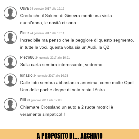
Osva
24 gennaio 2017 alle 16:12
Credo che il Salone di Ginevra meriti una visita
quest'anno, le novità ci sono
Fiore
24 gennaio 2017 alle 16:14
Incredibile ma penso che la peggiore di questo segmento,
in tutte le voci, questa volta sia un'Audi, la Q2
Pietro86
24 gennaio 2017 alle 16:51
Sulla carta sembra interessante, vedremo...
Ignazio
24 gennaio 2017 alle 16:53
Dalle foto sembra abbastanza anonima, come molte Opel.
Una delle poche degne di nota resta l'Astra
Filli
24 gennaio 2017 alle 17:03
Chiamare Crossland un'auto a 2 ruote motrici è
veramente simpatico!!!
A PROPOSITO DI... ARCHIVIO