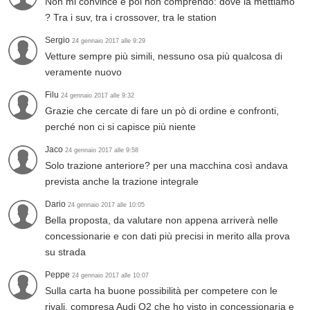
Non mi convince e poi non comprendo: dove la mettiamo
? Tra i suv, tra i crossover, tra le station
Sergio
24 gennaio 2017 alle 9:29
Vetture sempre più simili, nessuno osa più qualcosa di
veramente nuovo
Filu
24 gennaio 2017 alle 9:32
Grazie che cercate di fare un pò di ordine e confronti,
perché non ci si capisce più niente
Jaco
24 gennaio 2017 alle 9:58
Solo trazione anteriore? per una macchina così andava
prevista anche la trazione integrale
Dario
24 gennaio 2017 alle 10:05
Bella proposta, da valutare non appena arriverà nelle
concessionarie e con dati più precisi in merito alla prova
su strada
Peppe
24 gennaio 2017 alle 10:07
Sulla carta ha buone possibilità per competere con le
rivali, compresa Audi Q2 che ho visto in concessionaria e