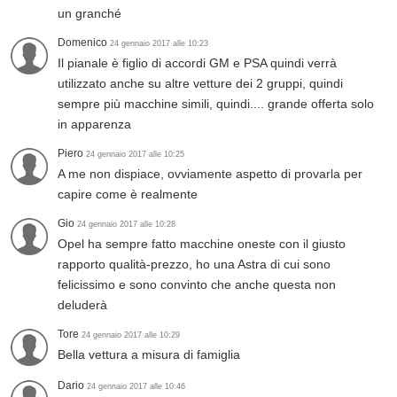
un granché
Domenico
24 gennaio 2017 alle 10:23
Il pianale è figlio di accordi GM e PSA quindi verrà
utilizzato anche su altre vetture dei 2 gruppi, quindi
sempre più macchine simili, quindi.... grande offerta solo
in apparenza
Piero
24 gennaio 2017 alle 10:25
A me non dispiace, ovviamente aspetto di provarla per
capire come è realmente
Gio
24 gennaio 2017 alle 10:28
Opel ha sempre fatto macchine oneste con il giusto
rapporto qualità-prezzo, ho una Astra di cui sono
felicissimo e sono convinto che anche questa non
deluderà
Tore
24 gennaio 2017 alle 10:29
Bella vettura a misura di famiglia
Dario
24 gennaio 2017 alle 10:46