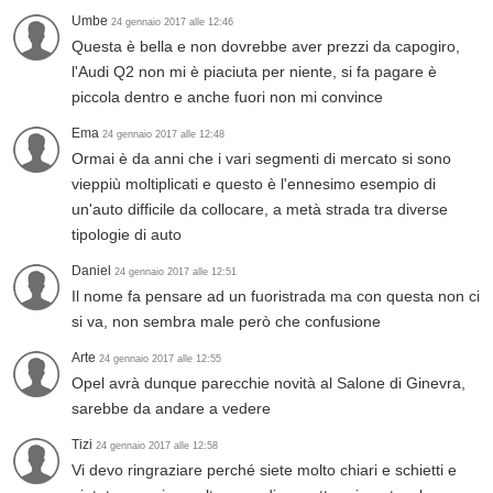
Umbe
24 gennaio 2017 alle 12:46
Questa è bella e non dovrebbe aver prezzi da capogiro,
l'Audi Q2 non mi è piaciuta per niente, si fa pagare è
piccola dentro e anche fuori non mi convince
Ema
24 gennaio 2017 alle 12:48
Ormai è da anni che i vari segmenti di mercato si sono
vieppiù moltiplicati e questo è l'ennesimo esempio di
un'auto difficile da collocare, a metà strada tra diverse
tipologie di auto
Daniel
24 gennaio 2017 alle 12:51
Il nome fa pensare ad un fuoristrada ma con questa non ci
si va, non sembra male però che confusione
Arte
24 gennaio 2017 alle 12:55
Opel avrà dunque parecchie novità al Salone di Ginevra,
sarebbe da andare a vedere
Tizi
24 gennaio 2017 alle 12:58
Vi devo ringraziare perché siete molto chiari e schietti e