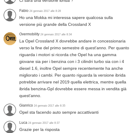
Ci sarà una versione ibrida ?
Fabio
24 gennaio 2017 alle 8:28
Ho una Mokka mi interessa sapere qualcosa sulla
versione più grande della Crossland X
Overmobility
24 gennaio 2017 alle 8:34
La Opel Crossland X dovrebbe andare in concessionaria
verso la fine del primo semestre di quest'anno. Per quanto
riguarda i motori si ricorda che Opel ha una gamma
giovane sia per i benzina con i 3 cilindri turbo sia con i 4
diesel 1.6, inoltre Opel sempre recentemente ha anche
migliorato i cambi. Per quanto riguarda la versione ibrida
potrebbe arrivare nel 2019 quella elettrica, mentre quella
ibrida benzina-Gpl dovrebbe essere messa in vendita già
quest'anno.
Gianrico
24 gennaio 2017 alle 8:35
Opel sta facendo auto sempre accattivanti
Luca
24 gennaio 2017 alle 8:37
Grazie per la risposta