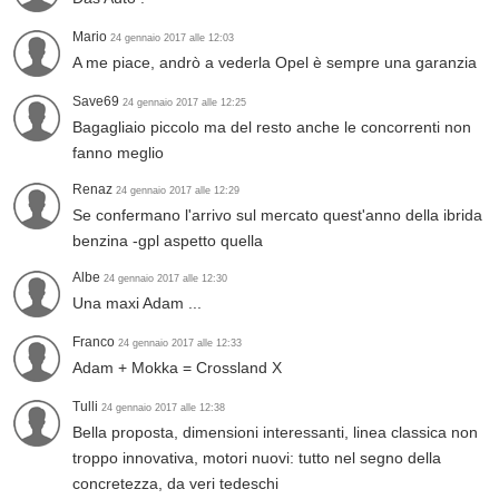
Mario
24 gennaio 2017 alle 12:03
A me piace, andrò a vederla Opel è sempre una garanzia
Save69
24 gennaio 2017 alle 12:25
Bagagliaio piccolo ma del resto anche le concorrenti non
fanno meglio
Renaz
24 gennaio 2017 alle 12:29
Se confermano l'arrivo sul mercato quest'anno della ibrida
benzina -gpl aspetto quella
Albe
24 gennaio 2017 alle 12:30
Una maxi Adam ...
Franco
24 gennaio 2017 alle 12:33
Adam + Mokka = Crossland X
Tulli
24 gennaio 2017 alle 12:38
Bella proposta, dimensioni interessanti, linea classica non
troppo innovativa, motori nuovi: tutto nel segno della
concretezza, da veri tedeschi