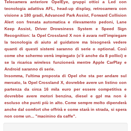
Telecamera anteriore OpelEye, gruppi ottici a Led con
tecnologia adattiva AFL, head-up display, retrocamera con
visione a 180 gradi, Advanced Park Assist, Forward Collision
Alert con frenata automatica e rilevamento pedoni, Lane
Keep Assist, Driver Drowsiness System e Speed Sign
Recognition: la Opel Crossland X non è avara nell’impiegare
la tecnologia di aiuto al guidatore ma bisognerà vedere
quanti di questi sistemi saranno di serie o optional. Così
come che schermo verrà impiegato (c’è anche da 8 pollici) e
se la ricarica wireless funzionerà mentre Apple CarPlay e
Android saranno di serie.
Insomma, l'ultima proposta di Opel che sta per andare sul
mercato, la Opel Crossland X, dovrebbe avere un listino con
partenza da circa 16 mila euro per essere competitiva e
dovrebbe avere motori benzina, diesel e gpl ma non è
escluso che punti più in alto. Come sempre molto dipenderà
anche dal comfort che offrirà e come starà in strada, si spera
non come un... "macinino da caffe".