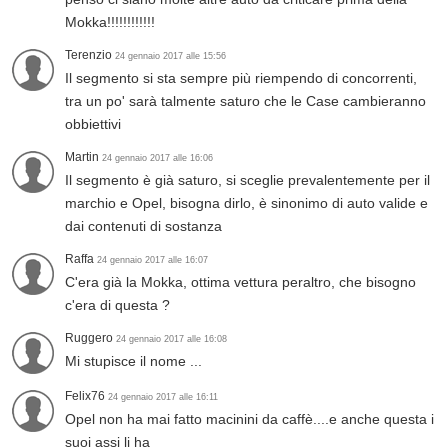
Mokka!!!!!!!!!!!!
Terenzio
24 gennaio 2017 alle 15:56
Il segmento si sta sempre più riempendo di concorrenti,
tra un po' sarà talmente saturo che le Case cambieranno
obbiettivi
Martin
24 gennaio 2017 alle 16:06
Il segmento è già saturo, si sceglie prevalentemente per il
marchio e Opel, bisogna dirlo, è sinonimo di auto valide e
dai contenuti di sostanza
Raffa
24 gennaio 2017 alle 16:07
C'era già la Mokka, ottima vettura peraltro, che bisogno
c'era di questa ?
Ruggero
24 gennaio 2017 alle 16:08
Mi stupisce il nome ...
Felix76
24 gennaio 2017 alle 16:11
Opel non ha mai fatto macinini da caffè....e anche questa i
suoi assi li ha