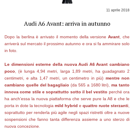
11 aprile 2018
Audi A6 Avant: arriva in autunno
Dopo la berlina è arrivato il momento della versione
Avant
, che
arriverà sul mercato il prossimo autunno e ora si fa ammirare solo
in foto.
Le dimensioni esterne della nuova Audi A6 Avant cambiano
poco
, (è lunga 4,94 metri, larga 1,89 metri, ha guadagnato 2
centimetri, e alta 1,47 metri, un centimetro in più)
mentre non
cambiano quelle del bagagliaio
(da 565 a 1680 litri),
ma tanto
innova come stile e soprattutto sotto il bel vestito
perché ora
ha anch’essa la nuova piattaforma che serve pure la A8 e che le
porta in dote la tecnologia
mild hybrid
e
quattro ruote sterzanti
,
soprattutto per renderla più agile negli spazi ristretti oltre a nuove
sospensioni che fanno tanta differenza assieme a uno sterzo di
nuova concezione.