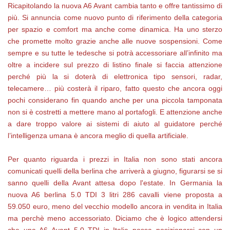
Ricapitolando la nuova A6 Avant cambia tanto e offre tantissimo di
più. Si annuncia come nuovo punto di riferimento della categoria
per spazio e comfort ma anche come dinamica. Ha uno sterzo
che promette molto grazie anche alle nuove sospensioni. Come
sempre e su tutte le tedesche si potrà accessoriare all’infinito ma
oltre a incidere sul prezzo di listino finale si faccia attenzione
perché più la si doterà di elettronica tipo sensori, radar,
telecamere… più costerà il riparo, fatto questo che ancora oggi
pochi considerano fin quando anche per una piccola tamponata
non si è costretti a mettere mano al portafogli. E attenzione anche
a dare troppo valore ai sistemi di aiuto al guidatore perché
l’intelligenza umana è ancora meglio di quella artificiale.
Per quanto riguarda i prezzi in Italia non sono stati ancora
comunicati quelli della berlina che arriverà a giugno, figurarsi se si
sanno quelli della Avant attesa dopo l'estate. In Germania la
nuova A6 berlina 5.0 TDI 3 litri 286 cavalli viene proposta a
59.050 euro, meno del vecchio modello ancora in vendita in Italia
ma perchè meno accessoriato. Diciamo che è logico attendersi