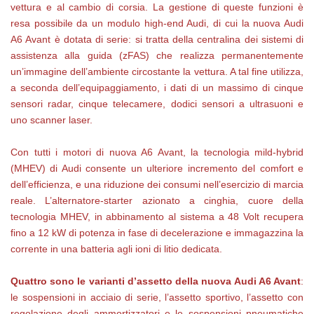
vettura e al cambio di corsia. La gestione di queste funzioni è
resa possibile da un modulo high-end Audi, di cui la nuova Audi
A6 Avant è dotata di serie: si tratta della centralina dei sistemi di
assistenza alla guida (zFAS) che realizza permanentemente
un’immagine dell’ambiente circostante la vettura. A tal fine utilizza,
a seconda dell’equipaggiamento, i dati di un massimo di cinque
sensori radar, cinque telecamere, dodici sensori a ultrasuoni e
uno scanner laser.
Con tutti i motori di nuova A6 Avant, la tecnologia mild-hybrid
(MHEV) di Audi consente un ulteriore incremento del comfort e
dell’efficienza, e una riduzione dei consumi nell’esercizio di marcia
reale. L’alternatore-starter azionato a cinghia, cuore della
tecnologia MHEV, in abbinamento al sistema a 48 Volt recupera
fino a 12 kW di potenza in fase di decelerazione e immagazzina la
corrente in una batteria agli ioni di litio dedicata.
Quattro sono le varianti d’assetto della nuova Audi A6 Avant
:
le sospensioni in acciaio di serie, l’assetto sportivo, l’assetto con
regolazione degli ammortizzatori e le sospensioni pneumatiche