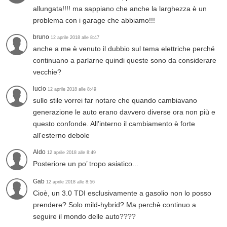
allungata!!!! ma sappiano che anche la larghezza è un
problema con i garage che abbiamo!!!
bruno
12 aprile 2018 alle 8:47
anche a me è venuto il dubbio sul tema elettriche perché
continuano a parlarne quindi queste sono da considerare
vecchie?
lucio
12 aprile 2018 alle 8:49
sullo stile vorrei far notare che quando cambiavano
generazione le auto erano davvero diverse ora non più e
questo confonde. All'interno il cambiamento è forte
all'esterno debole
Aldo
12 aprile 2018 alle 8:49
Posteriore un po’ tropo asiatico...
Gab
12 aprile 2018 alle 8:56
Cioè, un 3.0 TDI esclusivamente a gasolio non lo posso
prendere? Solo mild-hybrid? Ma perchè continuo a
seguire il mondo delle auto????