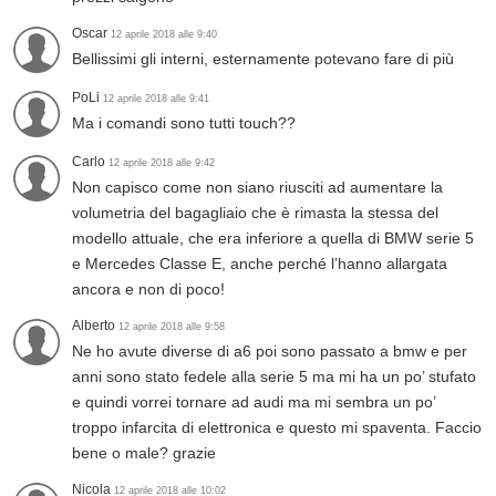
Oscar
12 aprile 2018 alle 9:40
Bellissimi gli interni, esternamente potevano fare di più
PoLi
12 aprile 2018 alle 9:41
Ma i comandi sono tutti touch??
Carlo
12 aprile 2018 alle 9:42
Non capisco come non siano riusciti ad aumentare la
volumetria del bagagliaio che è rimasta la stessa del
modello attuale, che era inferiore a quella di BMW serie 5
e Mercedes Classe E, anche perché l’hanno allargata
ancora e non di poco!
Alberto
12 aprile 2018 alle 9:58
Ne ho avute diverse di a6 poi sono passato a bmw e per
anni sono stato fedele alla serie 5 ma mi ha un po’ stufato
e quindi vorrei tornare ad audi ma mi sembra un po’
troppo infarcita di elettronica e questo mi spaventa. Faccio
bene o male? grazie
Nicola
12 aprile 2018 alle 10:02