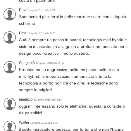
costa un patrimonio
Davi
12 aprile 2018 alle 8:21
Spettacolari gli interni in pelle marrone scuro con il doppio
schermo
Ema
12 aprile 2018 alle 8:24
Audi è sempre un passo in avanti, tecnologia mild hybrid e
sistemi di assistenza alla guida a profusione, peccato per il
design poco "creativo", molto austero...
Giorgio43
12 aprile 2018 alle 8:34
Frontale molto aggressivo, bella, mi piace molto e con
mild hybrid, le motorizzazioni annunciate e tutta la
tecnologia a bordo non c'è che dire: le tedesche sono
sempre le migliori
maurizio
12 aprile 2018 alle 8:38
oggi mi interessano solo le elettriche, questa la considero
da paleolitici
Walter
12 aprile 2018 alle 8:39
il solito incrociatore tedesco, per fortuna che non l'hanno