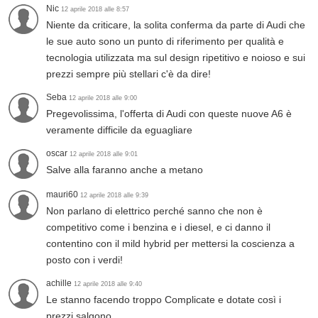
Nic
12 aprile 2018 alle 8:57
Niente da criticare, la solita conferma da parte di Audi che
le sue auto sono un punto di riferimento per qualità e
tecnologia utilizzata ma sul design ripetitivo e noioso e sui
prezzi sempre più stellari c'è da dire!
Seba
12 aprile 2018 alle 9:00
Pregevolissima, l'offerta di Audi con queste nuove A6 è
veramente difficile da eguagliare
oscar
12 aprile 2018 alle 9:01
Salve alla faranno anche a metano
mauri60
12 aprile 2018 alle 9:39
Non parlano di elettrico perché sanno che non è
competitivo come i benzina e i diesel, e ci danno il
contentino con il mild hybrid per mettersi la coscienza a
posto con i verdi!
achille
12 aprile 2018 alle 9:40
Le stanno facendo troppo Complicate e dotate così i
prezzi salgono