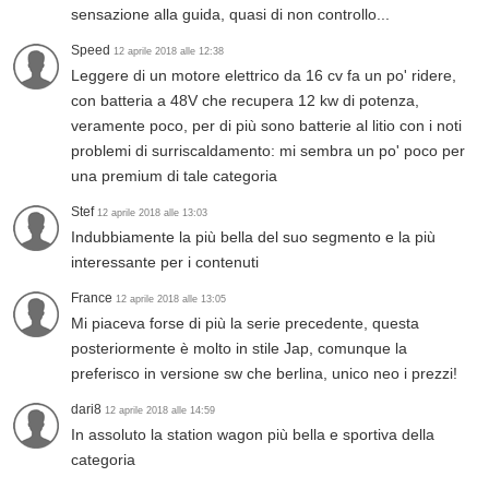
sensazione alla guida, quasi di non controllo...
Speed
12 aprile 2018 alle 12:38
Leggere di un motore elettrico da 16 cv fa un po' ridere,
con batteria a 48V che recupera 12 kw di potenza,
veramente poco, per di più sono batterie al litio con i noti
problemi di surriscaldamento: mi sembra un po' poco per
una premium di tale categoria
Stef
12 aprile 2018 alle 13:03
Indubbiamente la più bella del suo segmento e la più
interessante per i contenuti
France
12 aprile 2018 alle 13:05
Mi piaceva forse di più la serie precedente, questa
posteriormente è molto in stile Jap, comunque la
preferisco in versione sw che berlina, unico neo i prezzi!
dari8
12 aprile 2018 alle 14:59
In assoluto la station wagon più bella e sportiva della
categoria