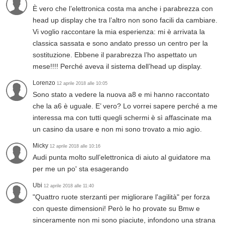
È vero che l’elettronica costa ma anche i parabrezza con
head up display che tra l’altro non sono facili da cambiare.
Vi voglio raccontare la mia esperienza: mi è arrivata la
classica sassata e sono andato presso un centro per la
sostituzione. Ebbene il parabrezza l’ho aspettato un
mese!!!! Perché aveva il sistema dell’head up display.
Lorenzo
12 aprile 2018 alle 10:05
Sono stato a vedere la nuova a8 e mi hanno raccontato
che la a6 è uguale. E’ vero? Lo vorrei sapere perché a me
interessa ma con tutti quegli schermi è sì affascinate ma
un casino da usare e non mi sono trovato a mio agio.
Micky
12 aprile 2018 alle 10:16
Audi punta molto sull’elettronica di aiuto al guidatore ma
per me un po' sta esagerando
Ubi
12 aprile 2018 alle 11:40
"Quattro ruote sterzanti per migliorare l'agilità" per forza
con queste dimensioni! Però le ho provate su Bmw e
sinceramente non mi sono piaciute, infondono una strana