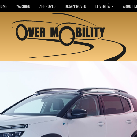
HOME
WARNING
APPROVED
DISAPPROVED
LE VERITÀ
ABOUT M