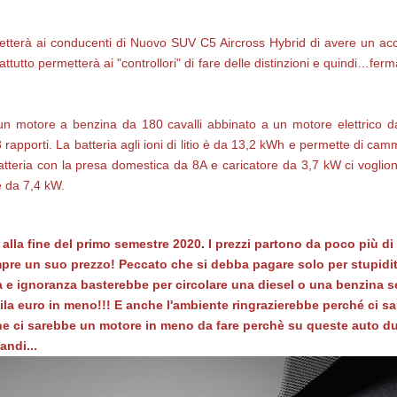
tterà ai conducenti di Nuovo SUV C5 Aircross Hybrid di avere un access
attutto permetterà ai "controllori" di fare delle distinzioni e quindi…fer
n motore a benzina da 180 cavalli abbinato a un motore elettrico da
 rapporti. La batteria agli ioni di litio è da 13,2 kWh e permette di cam
batteria con la presa domestica da 8A e caricatore da 3,7 kW ci voglio
e da 7,4 kW.
lla fine del primo semestre 2020
.
I prezzi partono da poco più di 
mpre un suo prezzo! Peccato che si debba pagare solo per stupidit
a e ignoranza basterebbe per circolare una diesel o una benzina se
a euro in meno!!! E anche l'ambiente ringrazierebbe perché ci sa
che ci sarebbe un motore in meno da fare perchè su queste auto du
randi...