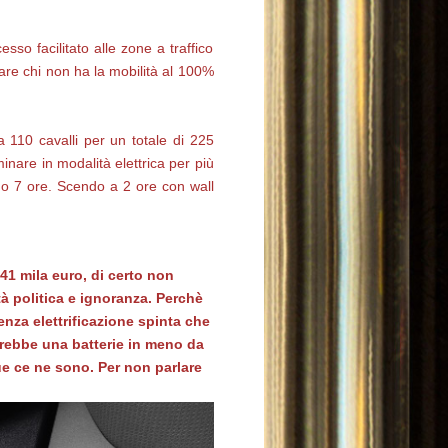
o facilitato alle zone a traffico
mare chi non ha la mobilità al 100%
 110 cavalli per un totale di 225
minare in modalità elettrica per più
no 7 ore. Scendo a 2 ore con wall
41 mila euro, di certo non
à politica e ignoranza. Perchè
nza elettrificazione spinta che
rebbe una batterie in meno da
e ce ne sono. Per non parlare