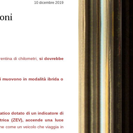
10 dicembre 2019
ioni
entina di chilometri,
si dovrebbe
i muovono in modalità ibrida o
atico dotato di un indicatore di
ttrica (ZEV), accende una luce
zione come un veicolo che viaggia in