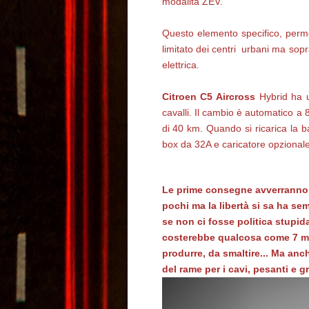
modalità ZEV.
Questo elemento specifico, perme
limitato dei centri urbani ma sopr
elettrica.
Citroen C5 Aircross
Hybrid ha u
cavalli. Il cambio è automatico a 8
di 40 km. Quando si ricarica la 
box da 32A e caricatore opzional
Le prime consegne avverranno a
pochi ma la libertà si sa ha se
se non ci fosse politica stupid
costerebbe qualcosa come 7 mil
produrre, da smaltire... Ma an
del rame per i cavi, pesanti e g