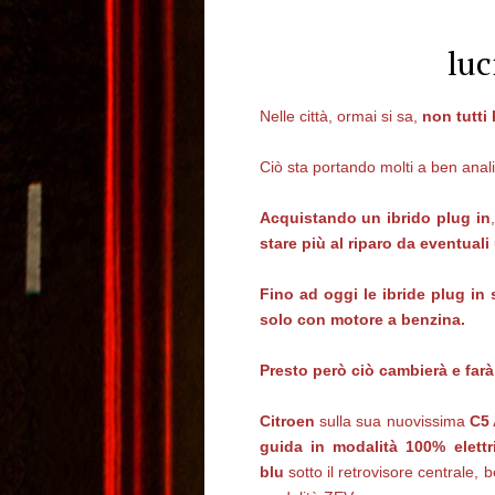
luc
Nelle città, ormai si sa,
non tutti 
Ciò sta portando molti a ben anali
Acquistando un ibrido plug in
stare più al riparo da eventual
Fino ad oggi le ibride plug i
solo con motore a benzina.
Presto però ciò cambierà e farà 
Citroen
sulla sua nuovissima
C5 
guida in modalità 100% elettr
blu
sotto il retrovisore centrale, 