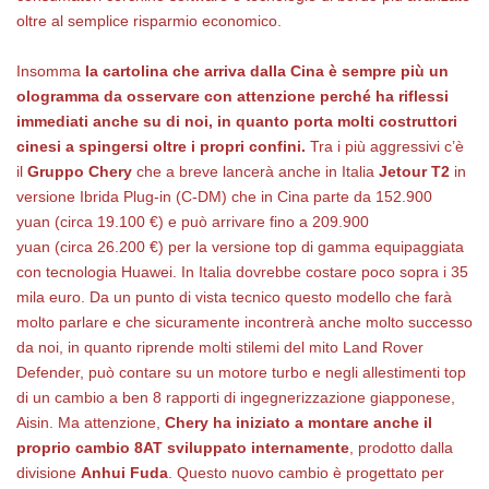
oltre al semplice risparmio economico.
Insomma
la cartolina che arriva dalla Cina è sempre più un
ologramma da osservare con attenzione perché ha riflessi
immediati anche su di noi, in quanto porta molti costruttori
cinesi a spingersi oltre i propri confini.
Tra i più aggressivi c’è
il
Gruppo Chery
che a breve lancerà anche in Italia
Jetour T2
in
versione Ibrida Plug-in (C-DM) che in Cina parte da 152.900
yuan (circa 19.100 €) e può arrivare fino a 209.900
yuan (circa 26.200 €) per la versione top di gamma equipaggiata
con tecnologia Huawei. In Italia dovrebbe costare poco sopra i 35
mila euro. Da un punto di vista tecnico questo modello che farà
molto parlare e che sicuramente incontrerà anche molto successo
da noi, in quanto riprende molti stilemi del mito Land Rover
Defender, può contare su un motore turbo e negli allestimenti top
di un cambio a ben 8 rapporti di ingegnerizzazione giapponese,
Aisin. Ma attenzione,
Chery ha iniziato a montare anche il
proprio cambio
8AT sviluppato internamente
, prodotto dalla
divisione
Anhui Fuda
. Questo nuovo cambio è progettato per