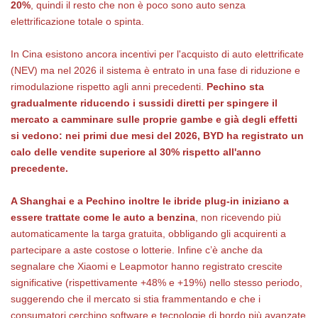
20%
, quindi il resto che non è poco sono auto senza
elettrificazione totale o spinta.
In Cina esistono ancora incentivi per l'acquisto di auto elettrificate
(NEV) ma nel 2026 il sistema è entrato in una fase di riduzione e
rimodulazione rispetto agli anni precedenti.
Pechino sta
gradualmente riducendo i sussidi diretti per spingere il
mercato a camminare sulle proprie gambe e già degli effetti
si vedono: nei primi due mesi del 2026, BYD ha registrato un
calo delle vendite superiore al 30% rispetto all'anno
precedente.
A Shanghai e a Pechino inoltre le ibride plug-in iniziano a
essere trattate come le auto a benzina
, non ricevendo più
automaticamente la targa gratuita, obbligando gli acquirenti a
partecipare a aste costose o lotterie. Infine c’è anche da
segnalare che Xiaomi e Leapmotor hanno registrato crescite
significative (rispettivamente +48% e +19%) nello stesso periodo,
suggerendo che il mercato si stia frammentando e che i
consumatori cerchino software e tecnologie di bordo più avanzate