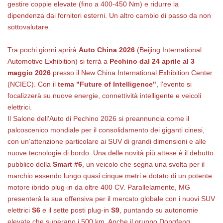
gestire coppie elevate (fino a 400-450 Nm) e ridurre la
dipendenza dai fornitori esterni. Un altro cambio di passo da non
sottovalutare.
Tra pochi giorni aprirà
Auto China 2026
(Beijing International
Automotive Exhibition) si terrà a
Pechino dal 24 aprile al 3
maggio 2026
presso il New China International Exhibition Center
(NCIEC). Con il
tema "Future of Intelligence"
, l'evento si
focalizzerà su nuove energie, connettività intelligente e veicoli
elettrici.
Il Salone dell'Auto di Pechino 2026 si preannuncia come il
palcoscenico mondiale per il consolidamento dei giganti cinesi,
con un’attenzione particolare ai SUV di grandi dimensioni e alle
nuove tecnologie di bordo. Una delle novità più attese è il debutto
pubblico della
Smart #6
, un veicolo che segna una svolta per il
marchio essendo lungo quasi cinque metri e dotato di un potente
motore ibrido plug-in da oltre 400 CV. Parallelamente, MG
presenterà la sua offensiva per il mercato globale con i nuovi SUV
elettrici
S6
e il sette posti plug-in
S9
, puntando su autonomie
elevate che superano i 500 km. Anche il gruppo Dongfeng