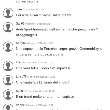
conservazione...
Junx
5 dicembre 2016 alle 9:47
Porsche evvai !! Salite, salite prezzi
Stef66
5 dicembre 2016 alle 9:54
Audi Sport Innovatec bellissima ma che prezzi avrà ?
Irraggiungibili
Sergio
5 dicembre 2016 alle 10:00
Non sapevo della Porsche singer, grazie Overmobility si
impara sempre qualcosa da te
Filippo
5 dicembre 2016 alle 10:07
Una vera follia...sono tutti impazziti
Lince78
5 dicembre 2016 alle 10:08
Che figata la 911 Targa della foto !
Stefano
5 dicembre 2016 alle 10:08
È un trend molto strano ..non capisco
Peppe
5 dicembre 2016 alle 10:09