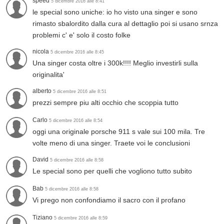
speed
5 dicembre 2016 alle 8:41
le special sono uniche: io ho visto una singer e sono
rimasto sbalordito dalla cura al dettaglio poi si usano srnza
problemi c' e' solo il costo folke
nicola
5 dicembre 2016 alle 8:45
Una singer costa oltre i 300k!!!! Meglio investirli sulla
originalita'
alberto
5 dicembre 2016 alle 8:51
prezzi sempre piu alti occhio che scoppia tutto
Carlo
5 dicembre 2016 alle 8:54
oggi una originale porsche 911 s vale sui 100 mila. Tre
volte meno di una singer. Traete voi le conclusioni
David
5 dicembre 2016 alle 8:58
Le special sono per quelli che vogliono tutto subito
Bab
5 dicembre 2016 alle 8:58
Vi prego non confondiamo il sacro con il profano
Tiziano
5 dicembre 2016 alle 8:59