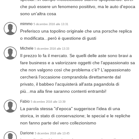
che può essere un fenomeno posititvo, ma le auto d'epoca
sono un'altra cosa
mimmo
5 dicembre 2016 alle 13:31
Preferisco una topolino originale che una porsche replica
o modificata...però è questione di gusti
Michele
5 dicembre 2016 alle 13:33
Il prezzo lo fa il mercato. Se quelli delle aste sono bravi a
fare business e a valorizzare oggetti che l'appassionato sa
che non valgono così che problema c'è? L'appassionato
cercherà l'occasione comprandola direttamente dal
privato, il babbeo l'acquisterà all'asta pagandola di
più...ma alla fine saranno contenti entrambi!
Fabio
5 dicembre 2016 alle 13:39
La parola stessa "d'epoca" suggerisce l'idea di una
storica, in stato di conservazione; le special e le repliche
non fanno parte del vero collezionismo
Darione
5 dicembre 2016 alle 13:45