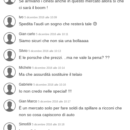
Se arrivano i cinesi anche in questo mercato allora sì che
ci sarà il boom !
Ivo
5 dicembre 2016 alle 10:09
Spedita l'audi un sogno che resterà tale 😓
Gian carlo
5 dicembre 2016 alle 10:11
Siamo sicuri che non sia una bollaaaa
Silvio
5 dicembre 2016 alle 10:13
E le porsche che prezzi. ..ma ne vale la pena? ??
Michele
5 dicembre 2016 alle 10:14
Ma che assurdità sostituire il telaio
Gabriele
5 dicembre 2016 alle 10:16
Io non credo nelle special! !!!
Gian Marco
5 dicembre 2016 alle 10:17
È un mercato solo per fare soldi da spillare a ricconi che
non so cosa capiscono di auto
Simo69
5 dicembre 2016 alle 10:18