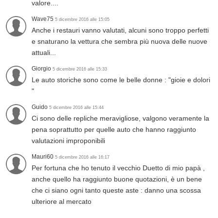
valore....
Wave75
5 dicembre 2016 alle 15:05
Anche i restauri vanno valutati, alcuni sono troppo perfetti
e snaturano la vettura che sembra più nuova delle nuove
attuali...
Giorgio
5 dicembre 2016 alle 15:33
Le auto storiche sono come le belle donne : "gioie e dolori
"
Guido
5 dicembre 2016 alle 15:44
Ci sono delle repliche meravigliose, valgono veramente la
pena soprattutto per quelle auto che hanno raggiunto
valutazioni improponibili
Mauri60
5 dicembre 2016 alle 16:17
Per fortuna che ho tenuto il vecchio Duetto di mio papà ,
anche quello ha raggiunto buone quotazioni, è un bene
che ci siano ogni tanto queste aste : danno una scossa
ulteriore al mercato