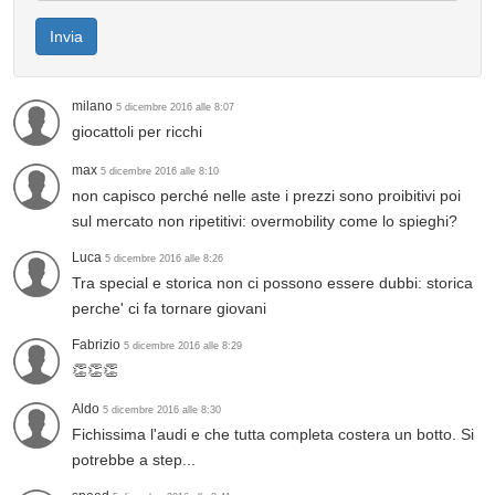
Invia
milano
5 dicembre 2016 alle 8:07
giocattoli per ricchi
max
5 dicembre 2016 alle 8:10
non capisco perché nelle aste i prezzi sono proibitivi poi
sul mercato non ripetitivi: overmobility come lo spieghi?
Luca
5 dicembre 2016 alle 8:26
Tra special e storica non ci possono essere dubbi: storica
perche' ci fa tornare giovani
Fabrizio
5 dicembre 2016 alle 8:29
👏👏👏
Aldo
5 dicembre 2016 alle 8:30
Fichissima l'audi e che tutta completa costera un botto. Si
potrebbe a step...