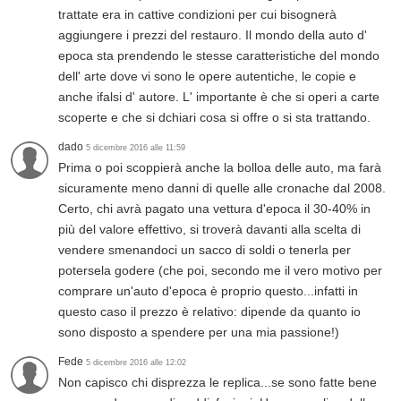
trattate era in cattive condizioni per cui bisognerà
aggiungere i prezzi del restauro. Il mondo della auto d'
epoca sta prendendo le stesse caratteristiche del mondo
dell' arte dove vi sono le opere autentiche, le copie e
anche ifalsi d' autore. L' importante è che si operi a carte
scoperte e che si dchiari cosa si offre o si sta trattando.
dado
5 dicembre 2016 alle 11:59
Prima o poi scoppierà anche la bolloa delle auto, ma farà
sicuramente meno danni di quelle alle cronache dal 2008.
Certo, chi avrà pagato una vettura d'epoca il 30-40% in
più del valore effettivo, si troverà davanti alla scelta di
vendere smenandoci un sacco di soldi o tenerla per
potersela godere (che poi, secondo me il vero motivo per
comprare un'auto d'epoca è proprio questo...infatti in
questo caso il prezzo è relativo: dipende da quanto io
sono disposto a spendere per una mia passione!)
Fede
5 dicembre 2016 alle 12:02
Non capisco chi disprezza le replica...se sono fatte bene