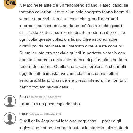
X Max: nelle aste c'è un fenomeno strano. Fateci caso: se
trattano collezioni intere di un solo soggetto fanno boom di
vendite e prezzi. Non è un caso che grandi operatori
internazionali annunciano da un po' l'asta xx dei gioielli
di.... l'asta xx della collezione di arte moderna di xxx.... e
ogni volta queste collezioni fanno cifre astronomiche
difficili poi da replicare sul mercato o nelle aste comuni.
Duemilaruote era speciale quindi in perfetta sintonia con
quanto il mercato della aste premia di più e infatti ha fatto
record dei record. Quello che lascia perplessi è che molti
oggetti battuti in asta avevano cloni anche più belli in
vendita a Milano Classica e a prezzi inferiori, ma non tutti
hanno trovato nuova casa...
Seba
5 dicembre 2016 alle 9:29
Follia! Tra un poco esplode tutto
Carlo
5 dicembre 2016 alle 9:39
Quelli della Jaguar mi lasciano perplesso ... proprio gli
inglesi che hanno sempre tenuto alla storicità, allo stato di