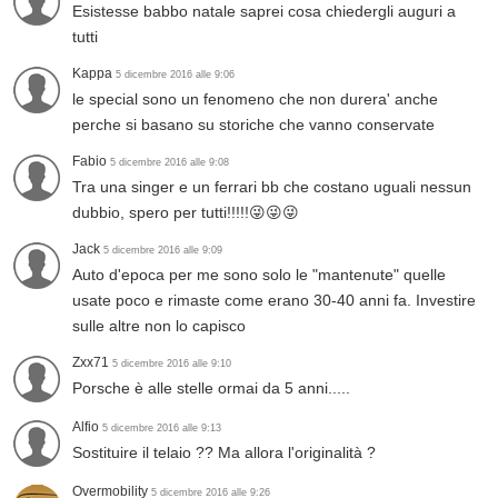
Esistesse babbo natale saprei cosa chiedergli auguri a
tutti
Kappa
5 dicembre 2016 alle 9:06
le special sono un fenomeno che non durera' anche
perche si basano su storiche che vanno conservate
Fabio
5 dicembre 2016 alle 9:08
Tra una singer e un ferrari bb che costano uguali nessun
dubbio, spero per tutti!!!!!😜😜😜
Jack
5 dicembre 2016 alle 9:09
Auto d'epoca per me sono solo le "mantenute" quelle
usate poco e rimaste come erano 30-40 anni fa. Investire
sulle altre non lo capisco
Zxx71
5 dicembre 2016 alle 9:10
Porsche è alle stelle ormai da 5 anni.....
Alfio
5 dicembre 2016 alle 9:13
Sostituire il telaio ?? Ma allora l'originalità ?
Overmobility
5 dicembre 2016 alle 9:26