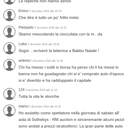
Le repliche non hanno senso
Enrico
5 dicembre 2016 alle 10:19
Che dire è tutto un po' fritto misto
Pierpaolo
5 dicembre 2016 alle 10:20
Stiamo mescolando la cioccolata con la m...da
LuKe
5 dicembre 2016 alle 10:41
Sogni ...scriverò la letterina a Babbo Natale !
antonio
5 dicembre 2016 alle 11:03
Chi ha messo i soldi in borsa ha perso chi li ha messi in
banca non ha guadagnato chi si e' comprato auto d'epoca
si e' divertito e ha raddoppiato il capitale
124
5 dicembre 2016 alle 11:14
Tutta la vita le storiche
marco
5 dicembre 2016 alle 11:35
Ho assistito come spettatore nella giornata di sabato all'
asta di Sothebys - RM auction e sinceremante alcuni pezzi
sono andati a prezzi stratosferici. La gran parte delle auto