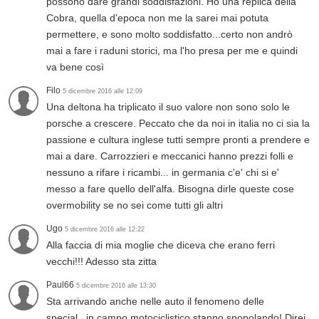
possono dare grandi soddisfazioni. Ho una replica della
Cobra, quella d'epoca non me la sarei mai potuta
permettere, e sono molto soddisfatto...certo non andrò
mai a fare i raduni storici, ma l'ho presa per me e quindi
va bene così
Filo
5 dicembre 2016 alle 12:09
Una deltona ha triplicato il suo valore non sono solo le
porsche a crescere. Peccato che da noi in italia no ci sia la
passione e cultura inglese tutti sempre pronti a prendere e
mai a dare. Carrozzieri e meccanici hanno prezzi folli e
nessuno a rifare i ricambi... in germania c'e' chi si e'
messo a fare quello dell'alfa. Bisogna dirle queste cose
overmobility se no sei come tutti gli altri
Ugo
5 dicembre 2016 alle 12:22
Alla faccia di mia moglie che diceva che erano ferri
vecchi!!! Adesso sta zitta
Paul66
5 dicembre 2016 alle 13:30
Sta arrivando anche nelle auto il fenomeno delle
special...in campo motociclistico stanno spopolando! Direi