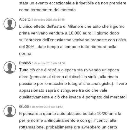
stata un evento eccezionale e irripetibile da non prendere
come termometro del mercato
Alberto
5 dicembre 2016 alle 14:48
L'unico effetto dell'asta di Milano è che auto che il giorno
prima venivano vendute a 10.000 euro, il giorno dopo
sull'ebrezza dell'entusiasmo venivano proposte con rialzo
del 30%...date tempo al tempo e tutto ritornerà nella
norma
Robi65
5 dicembre 2016 alle 14:50
Tutto ciò che è retrò o d'epoca sta rivivendo un'epoca
d'oro (pensate al ritorno dei dischi in vinile, alla rinata
passione per le macchine fotografiche analogiche). Il vero
appassionato saprà distinguere tra ciò che vale
qualitativamente e ciò che invece è pompato dal mercato!
Gio66
5 dicembre 2016 alle 14:52
E pensare a quante auto abbiano buttato 10/20 anni fa
per le norme antinquinamento e con gli incentivi alla
rottamazione, probabilmente ora avrebbero un certo