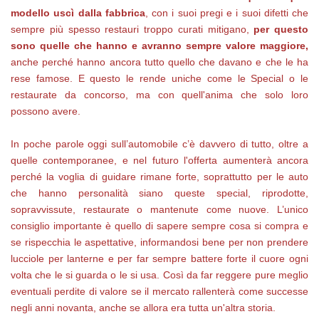
modello uscì dalla fabbrica
, con i suoi pregi e i suoi difetti che
sempre più spesso restauri troppo curati mitigano,
per questo
sono quelle che hanno e avranno sempre valore maggiore,
anche perché hanno ancora tutto quello che davano e che le ha
rese famose. E questo le rende uniche come le Special o le
restaurate da concorso, ma con quell'anima che solo loro
possono avere.
In poche parole oggi sull’automobile c’è davvero di tutto, oltre a
quelle contemporanee, e nel futuro l'offerta aumenterà ancora
perché la voglia di guidare rimane forte, soprattutto per le auto
che hanno personalità siano queste special, riprodotte,
sopravvissute, restaurate o mantenute come nuove. L’unico
consiglio importante è quello di sapere sempre cosa si compra e
se rispecchia le aspettative, informandosi bene per non prendere
lucciole per lanterne e per far sempre battere forte il cuore ogni
volta che le si guarda o le si usa. Così da far reggere pure meglio
eventuali perdite di valore se il mercato rallenterà come successe
negli anni novanta, anche se allora era tutta un'altra storia.