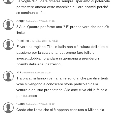
La voglia di guidare rimarrà sempre, speriamo di potercele
permettere ancora certe macchine e i loro ricambi perché
se continua così....
Sergio
5 dicembre 2016 alle 13:46
3 Audi Quattro per farne una ? E' proprio vero che non c'è
limite
Damiano
5 dicembre 2016 alle 13:49
E' vero ha ragione Filo, in Italia non c'è cultura dell'auto e
passione per la sua storia, potremmo fare follie e
invece...dobbiamo andare in germania a prenderci i
ricambi delle Alfa, pazzesco !
NiK
5 dicembre 2016 alle 14:09
Tra privati si fanno i veri affari e sono anche più divertenti
xchè si vengono a conoscere storie particolari della
vettura e del suo proprietario. Alle aste ci va chi lo fa solo
per business
Gianni
5 dicembre 2016 alle 14:42
Credo che l'asta che si è appena conclusa a Milano sia