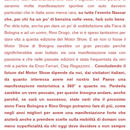
saranno molte manifestazioni sportive con auto davvero
particolari che in Italia sono merce rara,
su tutte l’evento Nascar
che, per chi ha un po’ di benzina nelle vene, farà solo bene
.
Per dirla tutta, anche per dare un po’ di soddisfazione alla Fiera di
Bologna e ad un uomo, Rino Drogo, che si è speso tantissimo per
dare vita a questa edizione del Motor Show. E se non ci fosse il
Motor Show di Bologna sarebbe un gran peccato perché
significherebbe aver buttato via una manifestazione nata con
passione e che nelle passate edizioni è stata frequentata da veri
miti a partire da Enzo Ferrari, Clay Regazzoni…
Concludendo il
futuro del Motor Show dipende da noi, dai visitatori italiani,
da quanto interessa avere nel nostro bel Paese una
manifestazione motoristica a 360° e quanto no. Perderla
sarebbe un vero peccato, per questo bisogna andare, anche
perché, se sarà un successo, state certi che il prossimo
anno Fiera Bologna e Rino Drogo potranno fare di più, come
negli anni migliori per avere una manifestazione forte che
aiuterà anche a prendere scelte sulla mobilità di domani con
meno superficialità da chi oggi deve decidere e non sempre