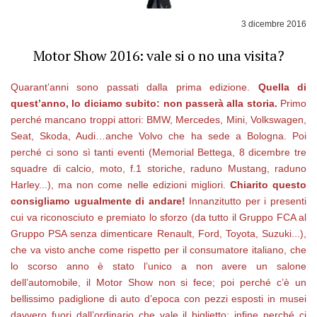
3 dicembre 2016
Motor Show 2016: vale si o no una visita?
Quarant’anni sono passati dalla prima edizione.
Quella di
quest’anno, lo diciamo subito: non passerà alla storia.
Primo
perché mancano troppi attori: BMW, Mercedes, Mini, Volkswagen,
Seat, Skoda, Audi…anche Volvo che ha sede a Bologna. Poi
perché ci sono sì tanti eventi (Memorial Bettega, 8 dicembre tre
squadre di calcio, moto, f.1 storiche, raduno Mustang, raduno
Harley...), ma non come nelle edizioni migliori.
Chiarito questo
consigliamo ugualmente di andare!
Innanzitutto per i presenti
cui va riconosciuto e premiato lo sforzo (da tutto il Gruppo FCA al
Gruppo PSA senza dimenticare Renault, Ford, Toyota, Suzuki...),
che va visto anche come rispetto per il consumatore italiano, che
lo scorso anno è stato l’unico a non avere un salone
dell’automobile, il Motor Show non si fece; poi perché c’è un
bellissimo padiglione di auto d’epoca con pezzi esposti in musei
davvero fuori dall’ordinario che vale il biglietto; infine perché ci