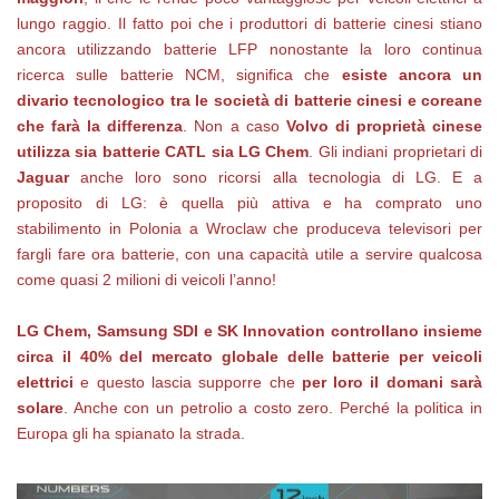
lungo raggio. Il fatto poi che i produttori di batterie cinesi stiano
ancora utilizzando batterie LFP nonostante la loro continua
ricerca sulle batterie NCM, significa che
esiste ancora un
divario tecnologico tra le società di batterie cinesi e coreane
che farà la differenza
. Non a caso
Volvo di proprietà cinese
utilizza sia batterie CATL sia LG Chem
. Gli indiani proprietari di
Jaguar
anche loro sono ricorsi alla tecnologia di LG. E a
proposito di LG: è quella più attiva e ha comprato uno
stabilimento in Polonia a Wroclaw che produceva televisori per
fargli fare ora batterie, con una capacità utile a servire qualcosa
come quasi 2 milioni di veicoli l’anno!
LG Chem, Samsung SDI e SK Innovation controllano insieme
circa il 40% del mercato globale delle batterie per veicoli
elettrici
e questo lascia supporre che
per loro il domani sarà
solare
. Anche con un petrolio a costo zero. Perché la politica in
Europa gli ha spianato la strada.