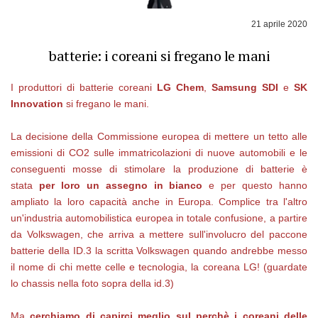
21 aprile 2020
batterie: i coreani si fregano le mani
I produttori di batterie coreani
LG Chem
,
Samsung SDI
e
SK
Innovation
si fregano le mani.
La decisione della Commissione europea di mettere un tetto alle
emissioni di CO2 sulle immatricolazioni di nuove automobili e le
conseguenti mosse di stimolare la produzione di batterie è
stata
per loro un assegno in bianco
e per questo hanno
ampliato la loro capacità anche in Europa. Complice tra l'altro
un'industria automobilistica europea in totale confusione, a partire
da Volkswagen, che arriva a mettere sull'involucro del paccone
batterie della ID.3 la scritta Volkswagen quando andrebbe messo
il nome di chi mette celle e tecnologia, la coreana LG! (guardate
lo chassis nella foto sopra della id.3)
Ma
cerchiamo di capirci meglio sul perchè i coreani delle