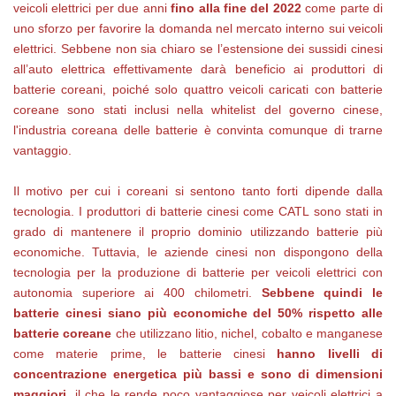
veicoli elettrici per due anni
fino alla fine del 2022
come parte di
uno sforzo per favorire la domanda nel mercato interno sui veicoli
elettrici. Sebbene non sia chiaro se l’estensione dei sussidi cinesi
all’auto elettrica effettivamente darà beneficio ai produttori di
batterie coreani, poiché solo quattro veicoli caricati con batterie
coreane sono stati inclusi nella whitelist del governo cinese,
l'industria coreana delle batterie è convinta comunque di trarne
vantaggio.
Il motivo per cui i coreani si sentono tanto forti dipende dalla
tecnologia. I produttori di batterie cinesi come CATL sono stati in
grado di mantenere il proprio dominio utilizzando batterie più
economiche. Tuttavia, le aziende cinesi non dispongono della
tecnologia per la produzione di batterie per veicoli elettrici con
autonomia superiore ai 400 chilometri.
Sebbene quindi le
batterie cinesi siano più economiche del 50% rispetto alle
batterie coreane
che utilizzano litio, nichel, cobalto e manganese
come materie prime, le batterie cinesi
hanno livelli di
concentrazione energetica più bassi e sono di dimensioni
maggiori
, il che le rende poco vantaggiose per veicoli elettrici a