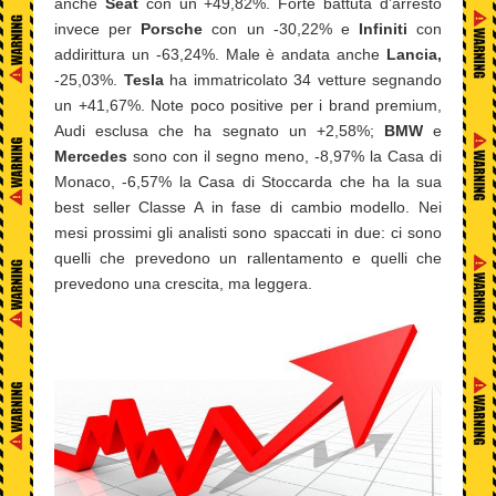
anche
Seat
con un +49,82%. Forte battuta d’arresto
invece per
Porsche
con un -30,22% e
Infiniti
con
addirittura un -63,24%. Male è andata anche
Lancia,
-25,03%.
Tesla
ha immatricolato 34 vetture segnando
un +41,67%. Note poco positive per i brand premium,
Audi esclusa che ha segnato un +2,58%;
BMW
e
Mercedes
sono con il segno meno, -8,97% la Casa di
Monaco, -6,57% la Casa di Stoccarda che ha la sua
best seller Classe A in fase di cambio modello. Nei
mesi prossimi gli analisti sono spaccati in due: ci sono
quelli che prevedono un rallentamento e quelli che
prevedono una crescita, ma leggera.