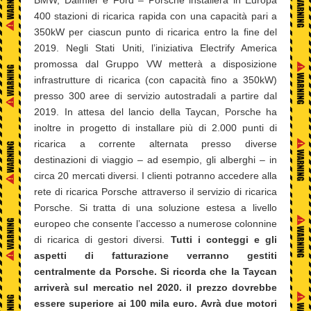
BMW, Daimler e Ford – Porsche installerà in Europa
400 stazioni di ricarica rapida con una capacità pari a
350kW per ciascun punto di ricarica entro la fine del
2019. Negli Stati Uniti, l’iniziativa Electrify America
promossa dal Gruppo VW metterà a disposizione
infrastrutture di ricarica (con capacità fino a 350kW)
presso 300 aree di servizio autostradali a partire dal
2019. In attesa del lancio della Taycan, Porsche ha
inoltre in progetto di installare più di 2.000 punti di
ricarica a corrente alternata presso diverse
destinazioni di viaggio – ad esempio, gli alberghi – in
circa 20 mercati diversi. I clienti potranno accedere alla
rete di ricarica Porsche attraverso il servizio di ricarica
Porsche. Si tratta di una soluzione estesa a livello
europeo che consente l’accesso a numerose colonnine
di ricarica di gestori diversi.
Tutti i conteggi e gli
aspetti di fatturazione verranno gestiti
centralmente da Porsche. Si ricorda che la Taycan
arriverà sul mercatio nel 2020. il prezzo dovrebbe
essere superiore ai 100 mila euro. Avrà due motori