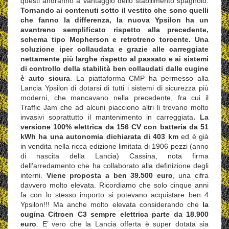
questi andranno a vantaggio dello stabilimento spagnolo.
Tornando ai contenuti sotto il vestito che sono quelli
che fanno la differenza, la nuova Ypsilon ha un
avantreno semplificato rispetto alla precedente,
schema tipo Mcpherson e retrotreno torcente. Una
soluzione iper collaudata e grazie alle carreggiate
nettamente più larghe rispetto al passato e ai sistemi
di controllo della stabilità ben collaudati dalle cugine
è auto sicura
. La piattaforma CMP ha permesso alla
Lancia Ypsilon di dotarsi di tutti i sistemi di sicurezza più
moderni, che mancavano nella precedente, fra cui il
Traffic Jam che ad alcuni piacciono altri li trovano molto
invasivi soprattutto il mantenimento in carreggiata
. La
versione 100% elettrica da 156 CV con batteria da 51
kWh ha una autonomia dichiarata di 403 km
ed è già
in vendita nella ricca edizione limitata di 1906 pezzi (anno
di nascita della Lancia) Cassina, nota firma
dell’arredamento che ha collaborato alla definizione degli
interni.
Viene proposta a ben 39.500 euro
, una cifra
davvero molto elevata. Ricordiamo che solo cinque anni
fa con lo stesso importo si potevano acquistare ben 4
Ypsilon!!! Ma anche molto elevata considerando che
la
cugina Citroen C3 sempre elettrica parte da 18.900
euro
. E’ vero che la Lancia offerta è super dotata sia