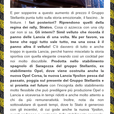
E per sopperire a questo aumento di prezzo il Gruppo
Stellantis punta tutto sulla storia emozionale, il fascino…le
finiture. I
fari posteriori? Riprendono quelli della
regina dei rally, Stratos.
Cosa ci azzecca con una city
car non si sa.
Gli interni? Simil velluto che ricorda il
panno delle Lancia di una volta. Ma per favore, va
bene che oggi tutto vale tutto, ma una cosa è il
panno altra il velluto!
C’è davvero di tutto e anche
troppo in questa Lancia, perché hanno miscelato la storia
sportiva con quella elegante creando così un cocktail per
noi molto discutibile.
Prodotta nello stabilimento
spagnolo di Saragozza del gruppo Stellantis, ex
stabilimento Opel, dove viene costruita anche la
nuova Opel Corsa, la nuova Lancia Ypsilon pesca dal
passato, poggia sul presente del Gruppo Stellantis e
si proietta nel futuro
con l’incognita dello stabilimento
molto flessibile che può prediligere più produzione Opel o
Lancia e viceversa in tempi ridotti e anche molto attento a
chi da più remuneratività. Inoltre, nota da non
sottovalutare di questi tempi, dove lo Stato è generoso
con gli incentivi, di cui gode anche la nuova Ypsilon,