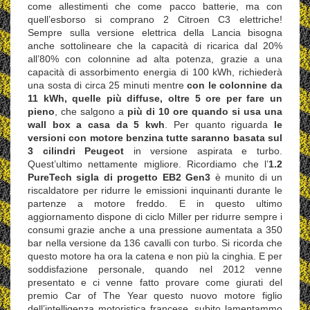
come allestimenti che come pacco batterie, ma con
quell’esborso si comprano 2 Citroen C3 elettriche!
Sempre sulla versione elettrica della Lancia bisogna
anche sottolineare che la capacità di ricarica dal 20%
all’80% con colonnine ad alta potenza, grazie a una
capacità di assorbimento energia di 100 kWh, richiederà
una sosta di circa 25 minuti mentre
con le colonnine da
11 kWh, quelle più diffuse, oltre 5 ore per fare un
pieno
, che salgono a
più di 10 ore quando si usa una
wall box a casa da 5 kwh
. Per quanto riguarda
le
versioni con motore benzina tutte saranno basata sul
3 cilindri Peugeot
in versione aspirata e turbo.
Quest’ultimo nettamente migliore. Ricordiamo che l’
1.2
PureTech sigla di progetto EB2 Gen3
è munito di un
riscaldatore per ridurre le emissioni inquinanti durante le
partenze a motore freddo. E in questo ultimo
aggiornamento dispone di ciclo Miller per ridurre sempre i
consumi grazie anche a una pressione aumentata a 350
bar nella versione da 136 cavalli con turbo. Si ricorda che
questo motore ha ora la catena e non più la cinghia. E per
soddisfazione personale, quando nel 2012 venne
presentato e ci venne fatto provare come giurati del
premio Car of The Year questo nuovo motore figlio
dell’intelligenza motoristica francese, subito lamentammo