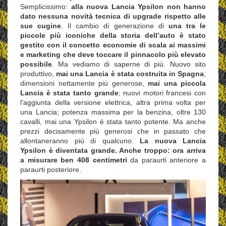
Semplicissimo:
alla nuova Lancia Ypsilon non hanno
dato nessuna novità tecnica di upgrade rispetto alle
sue cugine
. Il cambio di generazione di
una tra le
piccole più iconiche della storia dell’auto è stato
gestito con il concetto economie di scala ai massimi
e marketing che deve toccare il pinnacolo più elevato
possibile
. Ma vediamo di saperne di più. Nuovo sito
produttivo,
mai una Lancia è stata costruita in Spagna
;
dimensioni nettamente più generose,
mai una piccola
Lancia è stata tanto grande
; nuovi motori francesi con
l’aggiunta della versione elettrica, altra prima volta per
una Lancia; potenza massima per la benzina, oltre 130
cavalli, mai una Ypsilon è stata tanto potente. Ma anche
prezzi decisamente più generosi che in passato che
allontaneranno più di qualcuno.
La nuova Lancia
Ypsilon è diventata grande. Anche troppo: ora arriva
a misurare ben 408 centimetri
da paraurti anteriore a
paraurti posteriore.