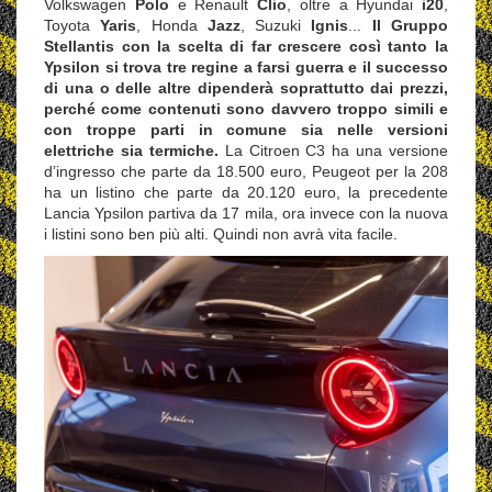
Volkswagen
Polo
e Renault
Clio
, oltre a Hyundai
i20
,
Toyota
Yaris
, Honda
Jazz
, Suzuki
Ignis
...
Il Gruppo
Stellantis con la scelta di far crescere così tanto la
Ypsilon si trova tre regine a farsi guerra e il successo
di una o delle altre dipenderà soprattutto dai prezzi,
perché come contenuti sono davvero troppo simili e
con troppe parti in comune sia nelle versioni
elettriche sia termiche.
La Citroen C3 ha una versione
d’ingresso che parte da 18.500 euro, Peugeot per la 208
ha un listino che parte da 20.120 euro, la precedente
Lancia Ypsilon partiva da 17 mila, ora invece con la nuova
i listini sono ben più alti. Quindi non avrà vita facile.