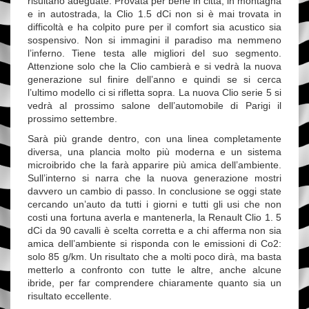
risultano adeguate. Provata per bene in città, in montagna
e in autostrada, la Clio 1.5 dCi non si è mai trovata in
difficoltà e ha colpito pure per il comfort sia acustico sia
sospensivo. Non si immagini il paradiso ma nemmeno
l’inferno. Tiene testa alle migliori del suo segmento.
Attenzione solo che la Clio cambierà e si vedrà la nuova
generazione sul finire dell’anno e quindi se si cerca
l’ultimo modello ci si rifletta sopra. La nuova Clio serie 5 si
vedrà al prossimo salone dell’automobile di Parigi il
prossimo settembre.
Sarà più grande dentro, con una linea completamente
diversa, una plancia molto più moderna e un sistema
microibrido che la farà apparire più amica dell’ambiente.
Sull’interno si narra che la nuova generazione mostri
davvero un cambio di passo. In conclusione se oggi state
cercando un’auto da tutti i giorni e tutti gli usi che non
costi una fortuna averla e mantenerla, la Renault Clio 1. 5
dCi da 90 cavalli è scelta corretta e a chi afferma non sia
amica dell’ambiente si risponda con le emissioni di Co2:
solo 85 g/km. Un risultato che a molti poco dirà, ma basta
metterlo a confronto con tutte le altre, anche alcune
ibride, per far comprendere chiaramente quanto sia un
risultato eccellente.