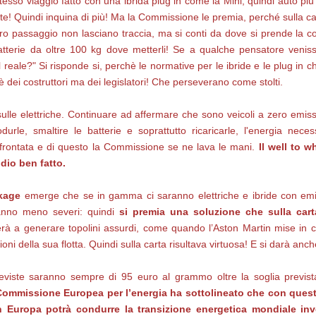
lo stesso viaggio fatto con una ibrida plug in come la Mini, quindi auto 
e! Quindi inquina di più! Ma la Commissione le premia, perché sulla car
loro passaggio non lasciano traccia, ma si conti da dove si prende la 
 batterie da oltre 100 kg dove metterli! Se a qualche pensatore venis
l reale?" Si risponde si, perchè le normative per le ibride e le plug in 
è dei costruttori ma dei legislatori! Che perseverano come stolti.
ulle elettriche. Continuare ad affermare che sono veicoli a zero emis
rle, smaltire le batterie e soprattutto ricaricarle, l'energia neces
frontata e di questo la Commissione se ne lava le mani.
Il well to
udio ben fatto.
kage
emerge che se in gamma ci saranno elettriche e ibride con emissi
aranno meno severi: quindi
si premia una soluzione che sulla car
erà a generare topolini assurdi, come quando l’Aston Martin mise in
ni della sua flotta. Quindi sulla carta risultava virtuosa! E si darà anc
eviste saranno sempre di 95 euro al grammo oltre la soglia previst
Commissione Europea per l’energia ha sottolineato che con queste
 Europa potrà condurre la transizione energetica mondiale in