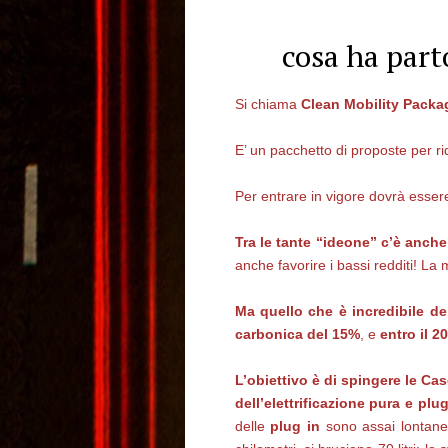
cosa ha part
Si chiama
Clean Mobility Packag
E’ un pacchetto di proposte per ri
Per entrare in vigore dovrà esse
Tra le tante “ideone” c’è anche
anche favorire i bassi redditi! La 
Ma quello che è incredibile del
carbonica del 15%
, e
entro il 2
L’obiettivo è di spingere le Ca
dell’elettrificazione pura e plu
delle
plug in
sono assai lontane 