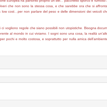
e Europea ha partorito proprio un bel... pacchetto sporco e fumoso a e
veri che non sono la stessa cosa, e che sarebbe ora che si affronta
 low cost…per non parlare del peso e delle dimensioni dei veicoli c
ni ci vogliono regole che siano possibili non utopistiche. Bisogna docum
derente al mondo in cui viviamo. I sogni sono una cosa, la realtà un'a
per pochi e molto costosa, e soprattutto per nulla amica dell'ambient