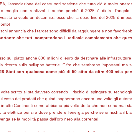
EA, l’associazione dei costruttori sostiene che tutto ciò è molto onero
 o meglio non realizzabili anche perché il 2025 è dietro l’angolo
estito ci vuole un decennio...ecco che la dead line del 2025 è impos
conto!
schi annuncia che i target sono difficili da raggiungere e non favorirebbe
importante che tutti comprendano il radicale cambiamento che quest
ul piatto anche 800 milioni di euro da destinare alle infrastrutture di
la ricerca sullo sviluppo batterie. Cifre che sembrano importanti ma so
28 Stati con qualcosa come più di 50 città da oltre 400 mila pers
ù volte scritto si sta davvero correndo il rischio di spingere su tecnolo
 costo dei prodotti che quindi pagheranno ancora una volta gli automobil
 in altri Continenti come abbiamo più volte detto che non sono mai stati
ta elettrica pensi a dove prendere l’energia perché se si rischia il bl
enga se la mobilità passa dall’oro nero alla corrente!