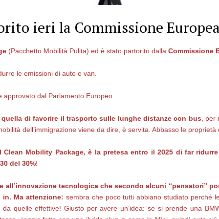
orito ieri la Commissione Europe
e​
(Pacchetto Mobilità Pulita) ed è stato partorito dalla
Commissione 
durre le emissioni di auto e van.
re approvato dal Parlamento Europeo.
 quella di favorire il trasporto sulle lunghe distanze con bus
, per
mobilità dell’immigrazione viene da dire, è servita. Abbasso le proprietà d
 Clean Mobility Package, è la pretesa entro il 2025 di far ridurr
030 del 30%
!
se all’innovazione tecnologica
che secondo alcuni “pensatori” por
g in. Ma attenzione:
sembra che poco tutti abbiano studiato perché le
da quelle effettive! Giusto per avere un’idea: se si prende una BMW