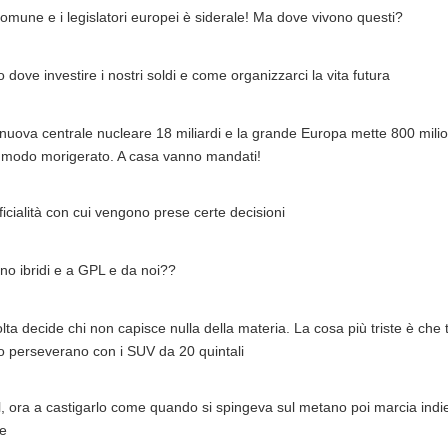
comune e i legislatori europei è siderale! Ma dove vivono questi?
dove investire i nostri soldi e come organizzarci la vita futura
ova centrale nucleare 18 miliardi e la grande Europa mette 800 milioni
in modo morigerato. A casa vanno mandati!
ficialità con cui vengono prese certe decisioni
ono ibridi e a GPL e da noi??
a decide chi non capisce nulla della materia. La cosa più triste è che t
nto perseverano con i SUV da 20 quintali
l, ora a castigarlo come quando si spingeva sul metano poi marcia indi
ne