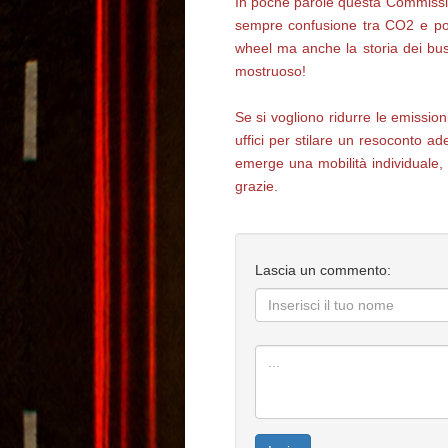
In poche parole questa Commission
sempre confusione tra CO2 e pol
wheel ma anche la storia dei bus
mostruoso!
Se si vogliono ridurre le emissio
uffici per stilare un resoconto a
emerge una mobilità individuale, 
grazie.
Lascia un commento: