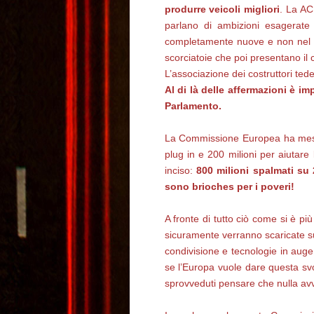
produrre veicoli migliori
. La AC
parlano di ambizioni esagerate
completamente nuove e non nel v
scorciatoie che poi presentano il 
L’associazione dei costruttori tede
Al di là delle affermazioni è 
Parlamento.
La Commissione Europea ha messo s
plug in e 200 milioni per aiutare 
inciso:
800 milioni spalmati su 
sono brioches per i poveri!
A fronte di tutto ciò come si è pi
sicuramente verranno scaricate sul
condivisione e tecnologie in auge
se l’Europa vuole dare questa svol
sprovveduti pensare che nulla avv