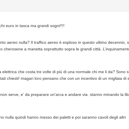
chi euro in tasca ma grandi sogni!!!!
ento aereo nulla? Il traffico aereo è esploso in questo ultimo decennio, 
cano cherosene a manetta soprattutto sopra le grandi città. L’inquiname
 elettrica che costa tre volte di più di una normale chi me li da? Sono s
ati chiesti! magari loro pensano che con un incentivo di un migliaia di eur
si non serve, e' da preparare un'arca e andare via. stanno minando la lib
nulla quindi hanno messo dei paletti e poi saranno cavoli degli altri