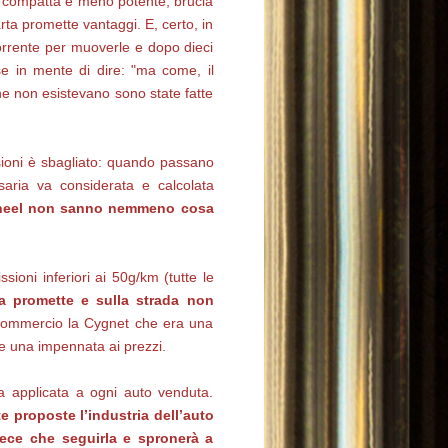
più compatta e meno potente, brucia
ta promette vantaggi. E, certo, in
corrente per muoverle e dopo dieci
se in mente di dire: "ma come, il
che non esistevano sono state fatte
sioni è sbagliato: quando passano
saria va considerata e calcolata
 wheel non sanno nemmeno cosa
oni inferiori ai 50g/km (tutte le
ta promette e sulla strada non
 commercio la Cygnet che era una
he una impennata ai prezzi.
a applicata a ogni auto venduta.
 proposte l’industria dell’auto
vece che seguirla e spronerà a