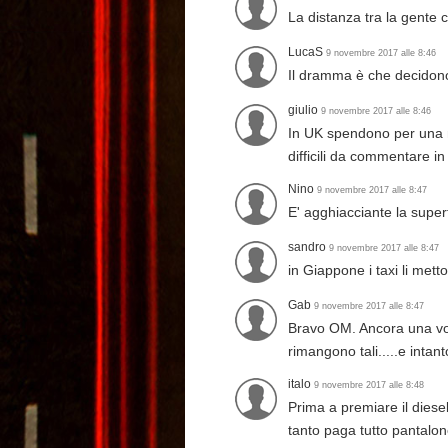
La distanza tra la gente 
LucaS
9 novembre 2017 alle 8:46
Il dramma è che decidono 
giulio
9 novembre 2017 alle 8:46
In UK spendono per una nu
difficili da commentare 
Nino
9 novembre 2017 alle 8:47
E' agghiacciante la super
sandro
9 novembre 2017 alle 8:47
in Giappone i taxi li mett
Gab
9 novembre 2017 alle 8:47
Bravo OM. Ancora una volt
rimangono tali.....e inta
italo
9 novembre 2017 alle 8:48
Prima a premiare il diese
tanto paga tutto pantalo