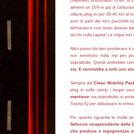
chilometri, si bruciano 70 litri; 
almeno un 15% in più di carburant
città le plug in per 30-40 km al 
anni si parli dei loro pacchetti
dichiarato è così tanto diverso da
da chi nulla capiva! La colpa non 
Altro punto da ben ponderare è s
non emettono nulla ma per produ
soprattutto. Quindi andrebbe con
sia. E servirebbe a tutti uno st
Sempre dal
Clean Mobility Pac
plug in sulla carta) i target s
mantiene
ma soprattutto si port
Toyota IQ per abbassare le emissio
Per quanto riguarda le multe pr
Sefcovic vicepresidente della 
che produce e ingegnerizza in