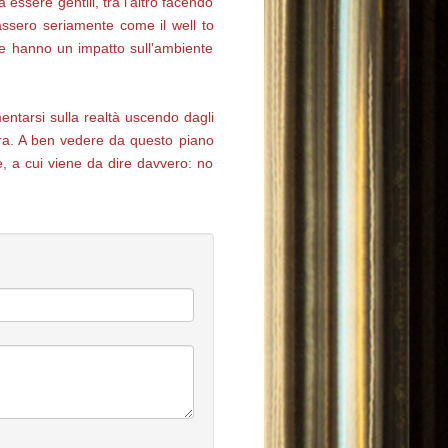
ssere gentili, tra l’altro facendo
ssero seriamente come il well to
he hanno un impatto sull'ambiente
entarsi sulla realtà uscendo dagli
ltra. A ben vedere da questo piano
e, a cui viene da dire davvero: no