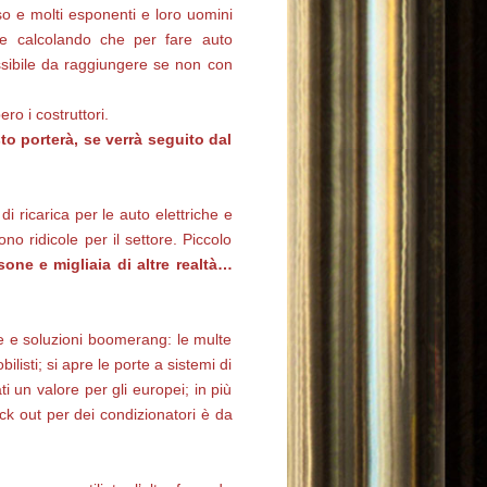
so e molti esponenti e loro uomini
 e calcolando che per fare auto
sibile da raggiungere se non con
ro i costruttori.
o porterà, se verrà seguito dal
 ricarica per le auto elettriche e
no ridicole per il settore. Piccolo
one e migliaia di altre realtà…
gie e soluzioni boomerang: le multe
isti; si apre le porte a sistemi di
 un valore per gli europei; in più
ack out per dei condizionatori è da