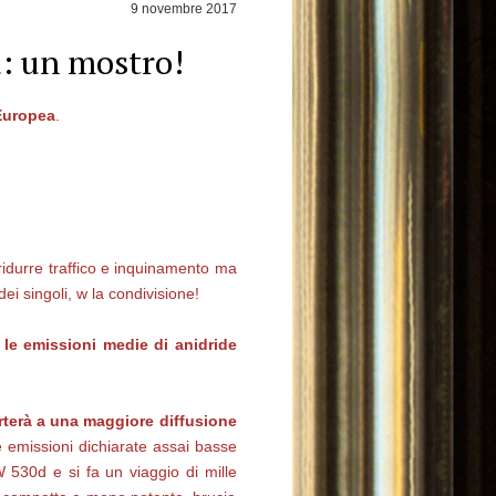
9 novembre 2017
a: un mostro!
Europea
.
 ridurre traffico e inquinamento ma
ei singoli, w la condivisione!
e le emissioni medie di anidride
terà a una maggiore diffusione
 emissioni dichiarate assai basse
 530d e si fa un viaggio di mille