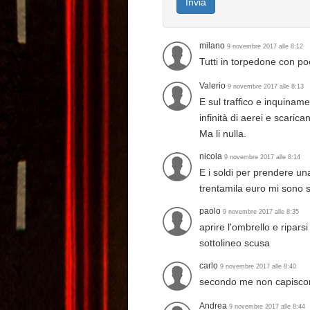
Invia
milano
9 novembre 2017 alle 8:12
Tutti in torpedone con po
Valerio
9 novembre 2017 alle 8:13
E sul traffico e inquinam
infinità di aerei e scari
Ma li nulla.
nicola
9 novembre 2017 alle 8:14
E i soldi per prendere una
trentamila euro mi sono st
paolo
9 novembre 2017 alle 8:35
aprire l'ombrello e ripar
sottolineo scusa
carlo
9 novembre 2017 alle 8:40
secondo me non capiscono 
Andrea
9 novembre 2017 alle 8:44