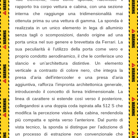
rapporto tra corpo vettura e cabina, con una sezione
interna che raggiunge una tridimensionalità mai
ottenuta prima su una vettura di gamma. La sponda è
realizzata in un unico elemento in lega di alluminio
senza tagli o scomposizioni, dando origine ad una
porta unica nel suo genere e brevettata da Ferrari. La
sua peculiarità è l'utilizzo della porta come vero e
proprio condotto aerodinamico, il che le conferisce uno
slancio e un’architettura distintive. Un elemento
verticale a contrasto di colore nero, che integra la
presa d'aria dell'intercooler e una presa d'aria
aggiuntiva, rafforza l’impronta architettonica generale,
introducendo il concetto di livrea tridimensionale. La
linea di carattere si estende così verso il posteriore,
collegandosi a una doppia coda ispirata alla 512 S che
modifica la percezione visiva della cabina, rendendola
più compatta e spinta verso l’anteriore. Dal punto di
vista tecnico, la sponda si distingue per l’adozione di
un processo di estrazione non convenzionale che