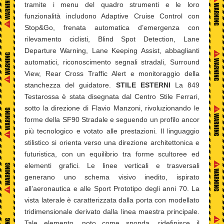
tramite i menu del quadro strumenti e le loro
funzionalità includono Adaptive Cruise Control con
Stop&Go, frenata automatica d’emergenza con
rilevamento ciclisti, Blind Spot Detection, Lane
Departure Warning, Lane Keeping Assist, abbaglianti
automatici, riconoscimento segnali stradali, Surround
View, Rear Cross Traffic Alert e monitoraggio della
stanchezza del guidatore.
STILE ESTERNI
La 849
Testarossa è stata disegnata dal Centro Stile Ferrari,
sotto la direzione di Flavio Manzoni, rivoluzionando le
forme della SF90 Stradale e seguendo un profilo ancor
più tecnologico e votato alle prestazioni. Il linguaggio
stilistico si orienta verso una direzione architettonica e
futuristica, con un equilibrio tra forme scultoree ed
elementi grafici. Le linee verticali e trasversali
generano uno schema visivo inedito, ispirato
all’aeronautica e alle Sport Prototipo degli anni 70. La
vista laterale è caratterizzata dalla porta con modellato
tridimensionale derivato dalla linea maestra principale.
Tale elemento, noto come sponda, ridefinisce il