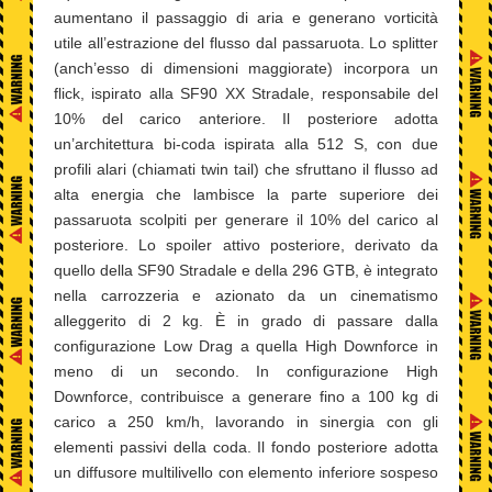
aumentano il passaggio di aria e generano vorticità
utile all’estrazione del flusso dal passaruota. Lo splitter
(anch’esso di dimensioni maggiorate) incorpora un
flick, ispirato alla SF90 XX Stradale, responsabile del
10% del carico anteriore. Il posteriore adotta
un’architettura bi-coda ispirata alla 512 S, con due
profili alari (chiamati twin tail) che sfruttano il flusso ad
alta energia che lambisce la parte superiore dei
passaruota scolpiti per generare il 10% del carico al
posteriore. Lo spoiler attivo posteriore, derivato da
quello della SF90 Stradale e della 296 GTB, è integrato
nella carrozzeria e azionato da un cinematismo
alleggerito di 2 kg. È in grado di passare dalla
configurazione Low Drag a quella High Downforce in
meno di un secondo. In configurazione High
Downforce, contribuisce a generare fino a 100 kg di
carico a 250 km/h, lavorando in sinergia con gli
elementi passivi della coda. Il fondo posteriore adotta
un diffusore multilivello con elemento inferiore sospeso