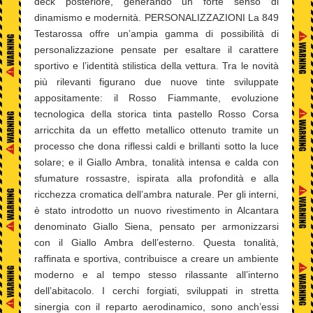
deck posteriore, generando un forte senso di
dinamismo e modernità. PERSONALIZZAZIONI La 849
Testarossa offre un’ampia gamma di possibilità di
personalizzazione pensate per esaltare il carattere
sportivo e l’identità stilistica della vettura. Tra le novità
più rilevanti figurano due nuove tinte sviluppate
appositamente: il Rosso Fiammante, evoluzione
tecnologica della storica tinta pastello Rosso Corsa
arricchita da un effetto metallico ottenuto tramite un
processo che dona riflessi caldi e brillanti sotto la luce
solare; e il Giallo Ambra, tonalità intensa e calda con
sfumature rossastre, ispirata alla profondità e alla
ricchezza cromatica dell’ambra naturale. Per gli interni,
è stato introdotto un nuovo rivestimento in Alcantara
denominato Giallo Siena, pensato per armonizzarsi
con il Giallo Ambra dell’esterno. Questa tonalità,
raffinata e sportiva, contribuisce a creare un ambiente
moderno e al tempo stesso rilassante all’interno
dell’abitacolo. I cerchi forgiati, sviluppati in stretta
sinergia con il reparto aerodinamico, sono anch’essi