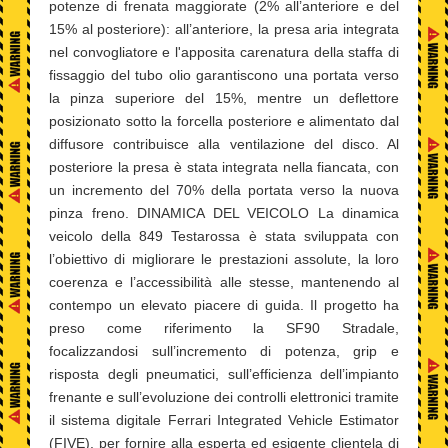
potenze di frenata maggiorate (2% all’anteriore e del
15% al posteriore): all’anteriore, la presa aria integrata
nel convogliatore e l'apposita carenatura della staffa di
fissaggio del tubo olio garantiscono una portata verso
la pinza superiore del 15%, mentre un deflettore
posizionato sotto la forcella posteriore e alimentato dal
diffusore contribuisce alla ventilazione del disco. Al
posteriore la presa è stata integrata nella fiancata, con
un incremento del 70% della portata verso la nuova
pinza freno. DINAMICA DEL VEICOLO La dinamica
veicolo della 849 Testarossa è stata sviluppata con
l’obiettivo di migliorare le prestazioni assolute, la loro
coerenza e l’accessibilità alle stesse, mantenendo al
contempo un elevato piacere di guida. Il progetto ha
preso come riferimento la SF90 Stradale,
focalizzandosi sull’incremento di potenza, grip e
risposta degli pneumatici, sull’efficienza dell’impianto
frenante e sull’evoluzione dei controlli elettronici tramite
il sistema digitale Ferrari Integrated Vehicle Estimator
(FIVE), per fornire alla esperta ed esigente clientela di