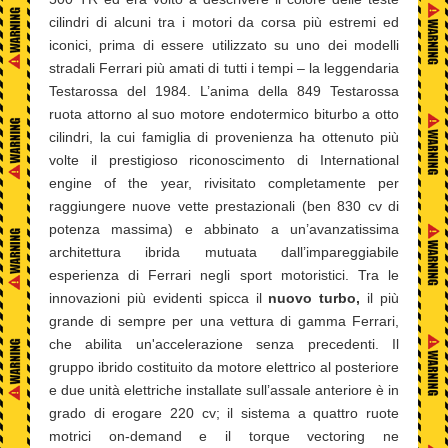
cilindri di alcuni tra i motori da corsa più estremi ed
iconici, prima di essere utilizzato su uno dei modelli
stradali Ferrari più amati di tutti i tempi – la leggendaria
Testarossa del 1984. L’anima della 849 Testarossa
ruota attorno al suo motore endotermico biturbo a otto
cilindri, la cui famiglia di provenienza ha ottenuto più
volte il prestigioso riconoscimento di International
engine of the year, rivisitato completamente per
raggiungere nuove vette prestazionali (ben 830 cv di
potenza massima) e abbinato a un’avanzatissima
architettura ibrida mutuata dall’impareggiabile
esperienza di Ferrari negli sport motoristici. Tra le
innovazioni più evidenti spicca il
nuovo turbo,
il più
grande di sempre per una vettura di gamma Ferrari,
che abilita un'accelerazione senza precedenti. Il
gruppo ibrido costituito da motore elettrico al posteriore
e due unità elettriche installate sull’assale anteriore è in
grado di erogare 220 cv; il sistema a quattro ruote
motrici on-demand e il torque vectoring ne