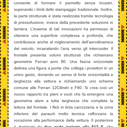
consente di formare il pannello senza incastri,
superando i limiti dello stampaggio tradizionale. Inoltre,
la parte strutturale è stata realizzata tramite tecnologia
di pressofusione, invece della precedente soluzione in
lamiera. L’insieme di tali innovazioni ha permesso di
ottenere una superficie complessa e profonda, che
contribuisce anche al miglioramento dell’aerodinamica
del veicolo, incanalando l’aria verso gli intercooler. Il
frontale presenta volumi strutturati che richiamano
geometrie Ferrari anni 80. Una fascia orizzontale
delinea una figura a ponte che collega i proiettori in un
unico gesto, donando un senso di forte orizzontalità e
larghezza alla vettura e richiamando uno schema
comune alle Ferrari 12Cilindri e F80. Si crea così un
nuovo rapporto tra pieni e vuoti che fa emergere una
geometria alare a tutta larghezza che completa la
lettura del frontale. I flick in tinta carrozzeria e la zona
inferiore del paraurti molto tecnica rafforzano la
vocazione alla performance della vettura. Il posteriore
è dominato da
due code ispirate alla 512 S
, che