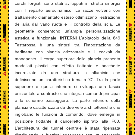
cerchi forgiati sono stati sviluppati in stretta sinergia
con il reparto aerodinamico. Le razze volventi con
trattamento diamantato esteso ottimizzano l’estrazione
dell’aria dal vano ruota e il controllo della scia. Le
geometrie consentono un’ampia personalizzazione
estetica e funzionale.
INTERNI
L’abitacolo della 849
Testarossa è una sintesi tra l’impostazione da
berlinetta con plancia orizzontale e il cockpit da
monoposto. Il corpo superiore della plancia presenta
modellati plastici con effetto flottante e bocchette
incorniciate da una struttura in alluminio che
definiscono un caratteristico tema a ‘C’. Tra la parte
superiore e quella inferiore si sviluppa una fascia
orizzontale a contrasto che integra i comandi principali
e lo schermo passeggero. La parte inferiore della
plancia è caratterizzata da due vele architettoniche che
inglobano le funzioni di comando, dove emerge in
posizione flottante il cancelletto ispirato alla F80.
L’architettura del tunnel centrale è stata ripensata
distribuendo le funzioni secondarie con un approccio