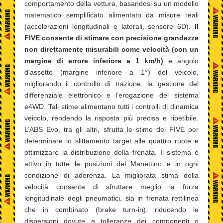
comportamento della vettura, basandosi su un modello
matematico semplificato alimentato da misure reali
(accelerazioni longitudinali e laterali, sensore 6D).
Il
FIVE consente di stimare con precisione grandezze
non direttamente misurabili come velocità (con un
margine di errore inferiore a 1 km/h)
e angolo
d’assetto (margine inferiore a 1°) del veicolo,
migliorando il controllo di trazione, la gestione del
differenziale elettronico e l’erogazione del sistema
e4WD. Tali stime alimentano tutti i controlli di dinamica
veicolo, rendendo la risposta più precisa e ripetibile.
L’ABS Evo, tra gli altri, sfrutta le stime del FIVE per
determinare lo slittamento target alle quattro ruote e
ottimizzare la distribuzione della frenata. Il sistema è
attivo in tutte le posizioni del Manettino e in ogni
condizione di aderenza. La migliorata stima della
velocità consente di sfruttare meglio la forza
longitudinale degli pneumatici, sia in frenata rettilinea
che in combinato (brake turn-in), riducendo le
dispersioni dovute a tolleranze dei componenti o