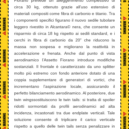
Fiorano prevede un alleggerimento complessivo di
circa 30 kg, ottenuto grazie all’uso estensivo di
materiali compositi come fibra di carbonio e titanio. Tra
i componenti specifici figurano il nuovo sedile tubolare
leggero rivestito in Alcantara© nera, che consente un
risparmio di circa 18 kg rispetto ai sedili standard, e i
cerchi in fibra di carbonio da 20" che riducono la
massa non sospesa e migliorano la reattività in
accelerazione e frenata. Anche dal punto di vista
aerodinamico l’Assetto Fiorano introduce modifiche
sostanziali. Il frontale è caratterizzato da uno splitter
molto più estremo con fondo anteriore dotato di una
coppia supplementare di generatori di vortici, che
incrementano l’aspirazione locale, assicurando il
perfetto bilanciamento aerodinamico. Al posteriore, due
twin wingssostituiscono le twin tails: si tratta di spoiler
ridotti sormontati da profili aerodinamici ad alta
incidenza, incastonati tra due endplate verticali. Tale
soluzione consente di triplicare il carico verticale
rispetto a quello delle twin tails senza penalizzare in