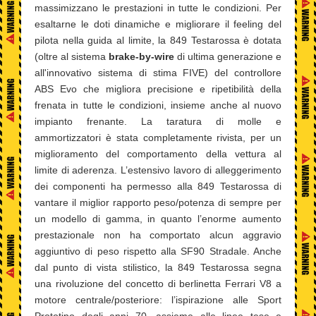
massimizzano le prestazioni in tutte le condizioni. Per
esaltarne le doti dinamiche e migliorare il feeling del
pilota nella guida al limite, la 849 Testarossa è dotata
(oltre al sistema
brake-by-wire
di ultima generazione e
all'innovativo sistema di stima FIVE) del controllore
ABS Evo che migliora precisione e ripetibilità della
frenata in tutte le condizioni, insieme anche al nuovo
impianto frenante. La taratura di molle e
ammortizzatori è stata completamente rivista, per un
miglioramento del comportamento della vettura al
limite di aderenza. L’estensivo lavoro di alleggerimento
dei componenti ha permesso alla 849 Testarossa di
vantare il miglior rapporto peso/potenza di sempre per
un modello di gamma, in quanto l’enorme aumento
prestazionale non ha comportato alcun aggravio
aggiuntivo di peso rispetto alla SF90 Stradale. Anche
dal punto di vista stilistico, la 849 Testarossa segna
una rivoluzione del concetto di berlinetta Ferrari V8 a
motore centrale/posteriore: l’ispirazione alle Sport
Prototipo degli anni 70, assieme alle linee tese e