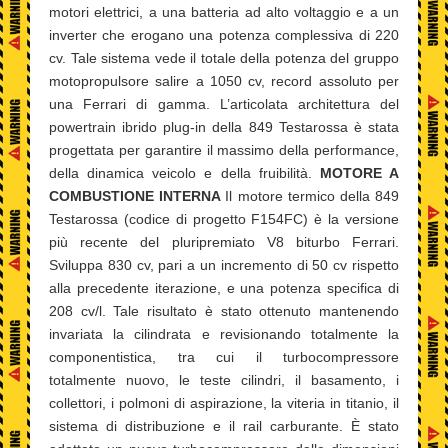
motori elettrici, a una batteria ad alto voltaggio e a un
inverter che erogano una potenza complessiva di 220
cv. Tale sistema vede il totale della potenza del gruppo
motopropulsore salire a 1050 cv, record assoluto per
una Ferrari di gamma. L’articolata architettura del
powertrain ibrido plug-in della 849 Testarossa è stata
progettata per garantire il massimo della performance,
della dinamica veicolo e della fruibilità.
MOTORE A
COMBUSTIONE INTERNA
Il motore termico della 849
Testarossa (codice di progetto F154FC) è la versione
più recente del pluripremiato V8 biturbo Ferrari.
Sviluppa 830 cv, pari a un incremento di 50 cv rispetto
alla precedente iterazione, e una potenza specifica di
208 cv/l. Tale risultato è stato ottenuto mantenendo
invariata la cilindrata e revisionando totalmente la
componentistica, tra cui il turbocompressore
totalmente nuovo, le teste cilindri, il basamento, i
collettori, i polmoni di aspirazione, la viteria in titanio, il
sistema di distribuzione e il rail carburante. È stato