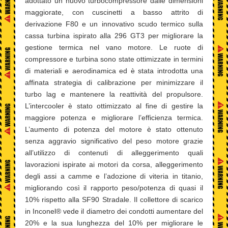
adottato un nuovo turbocompressore dalle dimensioni
maggiorate, con cuscinetti a basso attrito di
derivazione F80 e un innovativo scudo termico sulla
cassa turbina ispirato alla 296 GT3 per migliorare la
gestione termica nel vano motore. Le ruote di
compressore e turbina sono state ottimizzate in termini
di materiali e aerodinamica ed è stata introdotta una
affinata strategia di calibrazione per minimizzare il
turbo lag e mantenere la reattività del propulsore.
L’intercooler è stato ottimizzato al fine di gestire la
maggiore potenza e migliorare l’efficienza termica.
L’aumento di potenza del motore è stato ottenuto
senza aggravio significativo del peso motore grazie
all’utilizzo di contenuti di alleggerimento quali
lavorazioni ispirate ai motori da corsa, alleggerimento
degli assi a camme e l’adozione di viteria in titanio,
migliorando così il rapporto peso/potenza di quasi il
10% rispetto alla SF90 Stradale. Il collettore di scarico
in Inconel® vede il diametro dei condotti aumentare del
20% e la sua lunghezza del 10% per migliorare le