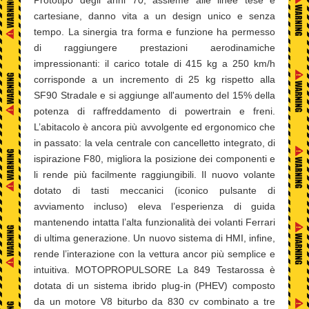
cartesiane, danno vita a un design unico e senza
tempo. La sinergia tra forma e funzione ha permesso
di raggiungere prestazioni aerodinamiche
impressionanti: il carico totale di 415 kg a 250 km/h
corrisponde a un incremento di 25 kg rispetto alla
SF90 Stradale e si aggiunge all'aumento del 15% della
potenza di raffreddamento di powertrain e freni.
L’abitacolo è ancora più avvolgente ed ergonomico che
in passato: la vela centrale con cancelletto integrato, di
ispirazione F80, migliora la posizione dei componenti e
li rende più facilmente raggiungibili. Il nuovo volante
dotato di tasti meccanici (iconico pulsante di
avviamento incluso) eleva l’esperienza di guida
mantenendo intatta l’alta funzionalità dei volanti Ferrari
di ultima generazione. Un nuovo sistema di HMI, infine,
rende l’interazione con la vettura ancor più semplice e
intuitiva. MOTOPROPULSORE La 849 Testarossa è
dotata di un sistema ibrido plug-in (PHEV) composto
da un motore V8 biturbo da 830 cv combinato a tre