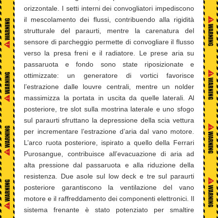
orizzontale. I setti interni dei convogliatori impediscono
il mescolamento dei flussi, contribuendo alla rigidità
strutturale del paraurti, mentre la carenatura del
sensore di parcheggio permette di convogliare il flusso
verso la presa freni e il radiatore. Le prese aria su
passaruota e fondo sono state riposizionate e
ottimizzate: un generatore di vortici favorisce
l’estrazione dalle louvre centrali, mentre un nolder
massimizza la portata in uscita da quelle laterali. Al
posteriore, tre slot sulla mostrina laterale e uno sfogo
sul paraurti sfruttano la depressione della scia vettura
per incrementare l’estrazione d’aria dal vano motore.
L’arco ruota posteriore, ispirato a quello della Ferrari
Purosangue, contribuisce all’evacuazione di aria ad
alta pressione dal passaruota e alla riduzione della
resistenza. Due asole sul low deck e tre sul paraurti
posteriore garantiscono la ventilazione del vano
motore e il raffreddamento dei componenti elettronici. Il
sistema frenante è stato potenziato per smaltire