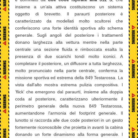
insieme a un’ala attiva costituiscono un sistema
oggetto di brevetto. Il paraurti posteriore è
caratterizzato da modellati molto scultorei che
conferiscono una forte identità sportiva allo schema
generale. Sugli angoli del posteriore i trattamenti
donano larghezza alla vettura mentre nella parte
centrale una sezione fluida e rimboccata esalta la
presenza di due scarichi tondi molto iconici. A
completare il posteriore, un diffusore a tutta larghezza,
molto pronunciato nella parte centrale, conferma la
missione sportiva ed estrema della 849 Testarossa. La
vista dall'alto mostra estrema pulizia compositiva. I
‘flick’ che emergono dal paraurti, insieme alla doppia
coda al posteriore, caratterizzano ulteriormente il
perimetro generale della nuova 849 Testarossa,
aumentandone l'armonia del footprint generale. Il
lunotto si raccorda alle due code posteriori in un gesto
fortemente riconoscibile che proietta in avanti la cabina
donando un forte dinamismo alla forma generale. I